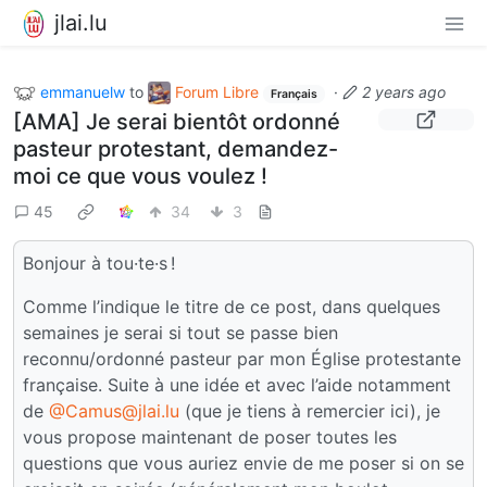
jlai.lu
emmanuelw
to
Forum Libre
·
2 years ago
Français
[AMA] Je serai bientôt ordonné
pasteur protestant, demandez-
moi ce que vous voulez !
45
34
3
Bonjour à tou·te·s !
Comme l’indique le titre de ce post, dans quelques
semaines je serai si tout se passe bien
reconnu/ordonné pasteur par mon Église protestante
française. Suite à une idée et avec l’aide notamment
de
@Camus@jlai.lu
(que je tiens à remercier ici), je
vous propose maintenant de poser toutes les
questions que vous auriez envie de me poser si on se