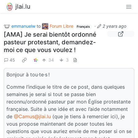
jlai.lu
emmanuelw
to
Forum Libre
·
2 years ago
Français
[AMA] Je serai bientôt ordonné
pasteur protestant, demandez-
moi ce que vous voulez !
45
34
3
Bonjour à tou·te·s !
Comme l’indique le titre de ce post, dans quelques
semaines je serai si tout se passe bien
reconnu/ordonné pasteur par mon Église protestante
française. Suite à une idée et avec l’aide notamment
de
@Camus@jlai.lu
(que je tiens à remercier ici), je
vous propose maintenant de poser toutes les
questions que vous auriez envie de me poser si on se