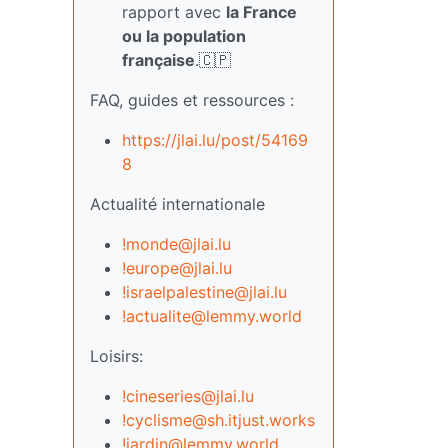
rapport avec
la France
ou la population
française
.🇨🇵
FAQ, guides et ressources :
https://jlai.lu/post/54169
8
Actualité internationale
!monde@jlai.lu
!europe@jlai.lu
!israelpalestine@jlai.lu
!actualite@lemmy.world
Loisirs:
!cineseries@jlai.lu
!cyclisme@sh.itjust.works
!jardin@lemmy.world