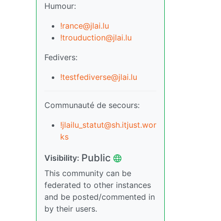
Humour:
!rance@jlai.lu
!trouduction@jlai.lu
Fedivers:
!testfediverse@jlai.lu
Communauté de secours:
!jlailu_statut@sh.itjust.wor
ks
Public
Visibility:
This community can be
federated to other instances
and be posted/commented in
by their users.