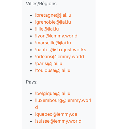
Villes/Régions
!bretagne@jlai.lu
!grenoble@jlai.lu
!lille@jlai.lu
!lyon@lemmy.world
!marseille@jlai.lu
!nantes@sh.itjust.works
!orleans@lemmy.world
!paris@jlai.lu
!toulouse@jlai.lu
Pays:
!belgique@jlai.lu
!luxembourg@lemmy.worl
d
!quebec@lemmy.ca
!suisse@lemmy.world