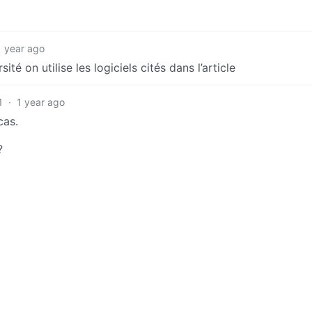
1 year ago
ité on utilise les logiciels cités dans l’article
1
·
1 year ago
cas.
?