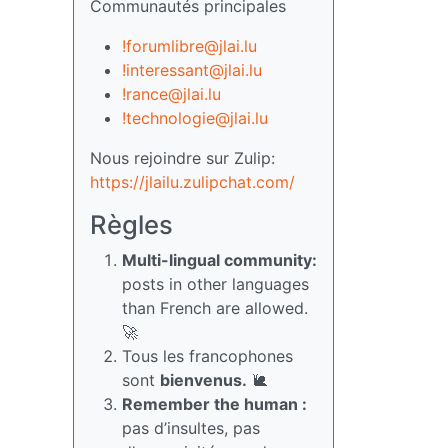
Communautés principales
!forumlibre@jlai.lu
!interessant@jlai.lu
!rance@jlai.lu
!technologie@jlai.lu
Nous rejoindre sur Zulip:
https://jlailu.zulipchat.com/
Règles
Multi-lingual community:
posts in other languages
than French are allowed.
🚀
Tous les francophones
sont
bienvenus.
🐌
Remember the human :
pas d’insultes, pas