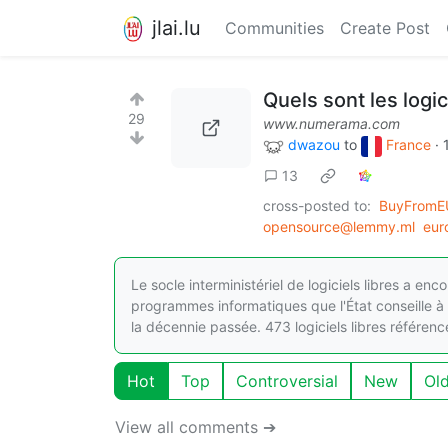
jlai.lu
Communities
Create Post
Quels sont les logic
29
www.numerama.com
dwazou
to
France
·
13
cross-posted to:
BuyFromE
opensource@lemmy.ml
eur
Le socle interministériel de logiciels libres a en
programmes informatiques que l'État conseille à
la décennie passée. 473 logiciels libres référen
Hot
Top
Controversial
New
Ol
View all comments ➔