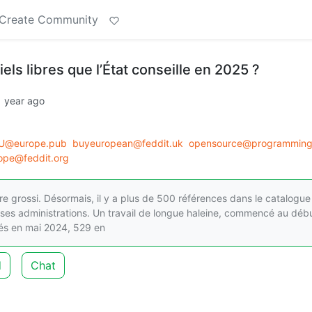
Create Community
iels libres que l’État conseille en 2025 ?
1 year ago
U@europe.pub
buyeuropean@feddit.uk
opensource@programming
ope@feddit.org
core grossi. Désormais, il y a plus de 500 références dans le catalogu
 ses administrations. Un travail de longue haleine, commencé au déb
cés en mai 2024, 529 en
d
Chat