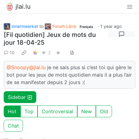
jlai.lu
innermeerkat
to
Forum Libre
·
1 year ago
Français
[Fil quotidien] Jeux de mots du
jour 18-04-25
10
2
@Snoopy@jlai.lu
je ne sais plus si c’est toi qui gère le
bot pour les jeux de mots quotidien mais il a plus l’air
de se manifester depuis 2 jours :(
Sidebar
Hot
Top
Controversial
New
Old
Chat