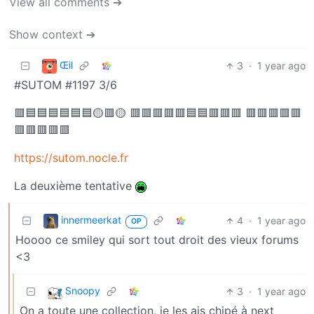
View all comments ➔
Show context ➔
Œil
3
·
1 year ago
#SUTOM #1197 3/6
🟥🟦🟦🟦🟦🟦🟦🟡🟥🟡 🟥🟥🟥🟥🟥🟦🟦🟥🟥🟥 🟥🟥🟥🟥🟥
🟥🟥🟥🟥🟥
https://sutom.nocle.fr
La deuxième tentative
innermeerkat
4
·
1 year ago
OP
Hoooo ce smiley qui sort tout droit des vieux forums
<3
Snoopy
3
·
1 year ago
On a toute une collection, je les ais chipé à next