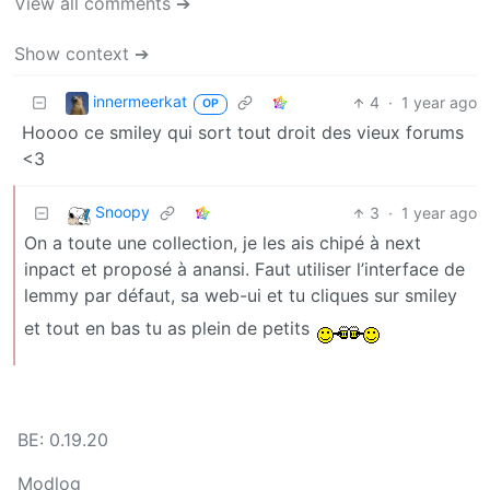
View all comments ➔
Show context ➔
innermeerkat
4
·
1 year ago
OP
Hoooo ce smiley qui sort tout droit des vieux forums
<3
Snoopy
3
·
1 year ago
On a toute une collection, je les ais chipé à next
inpact et proposé à anansi. Faut utiliser l’interface de
lemmy par défaut, sa web-ui et tu cliques sur smiley
et tout en bas tu as plein de petits
BE: 0.19.20
Modlog