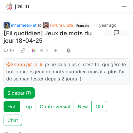
jlai.lu
innermeerkat
to
Forum Libre
·
1 year ago
Français
[Fil quotidien] Jeux de mots du
jour 18-04-25
10
2
@Snoopy@jlai.lu
je ne sais plus si c’est toi qui gère le
bot pour les jeux de mots quotidien mais il a plus l’air
de se manifester depuis 2 jours :(
Sidebar
Hot
Top
Controversial
New
Old
Chat