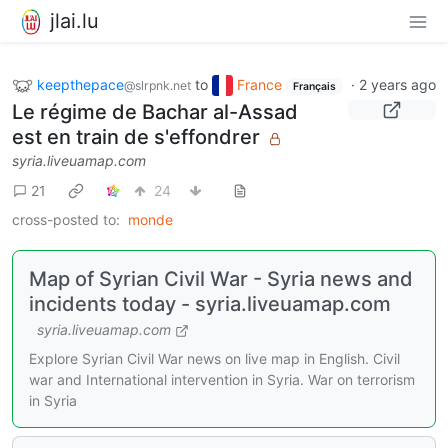
jlai.lu
keepthepace
to
France
·
2 years ago
@slrpnk.net
Français
Le régime de Bachar al-Assad
est en train de s'effondrer
syria.liveuamap.com
21
24
cross-posted to:
monde
Map of Syrian Civil War - Syria news and
incidents today - syria.liveuamap.com
syria.liveuamap.com
Explore Syrian Civil War news on live map in English. Civil
war and International intervention in Syria. War on terrorism
in Syria