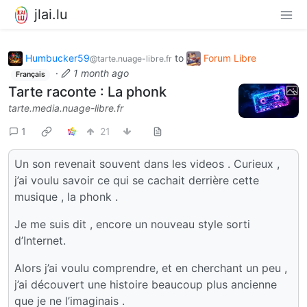
jlai.lu
Humbucker59
to
Forum Libre
@tarte.nuage-libre.fr
·
1 month ago
Français
Tarte raconte : La phonk
tarte.media.nuage-libre.fr
1
21
Un son revenait souvent dans les videos . Curieux ,
j’ai voulu savoir ce qui se cachait derrière cette
musique , la phonk .
Je me suis dit , encore un nouveau style sorti
d’Internet.
Alors j’ai voulu comprendre, et en cherchant un peu ,
j’ai découvert une histoire beaucoup plus ancienne
que je ne l’imaginais .