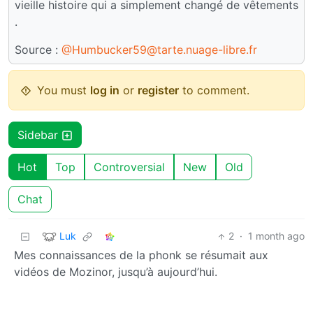
vieille histoire qui a simplement changé de vêtements
.
Source :
@Humbucker59@tarte.nuage-libre.fr
You must
log in
or
register
to comment.
Sidebar
Hot
Top
Controversial
New
Old
Chat
Luk
2
·
1 month ago
Mes connaissances de la phonk se résumait aux
vidéos de Mozinor, jusqu’à aujourd’hui.