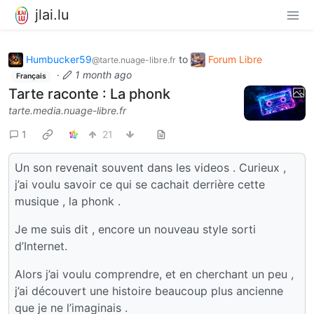
jlai.lu
Humbucker59
to
Forum Libre
@tarte.nuage-libre.fr
·
1 month ago
Français
Tarte raconte : La phonk
tarte.media.nuage-libre.fr
1
21
Un son revenait souvent dans les videos . Curieux ,
j’ai voulu savoir ce qui se cachait derrière cette
musique , la phonk .
Je me suis dit , encore un nouveau style sorti
d’Internet.
Alors j’ai voulu comprendre, et en cherchant un peu ,
j’ai découvert une histoire beaucoup plus ancienne
que je ne l’imaginais .