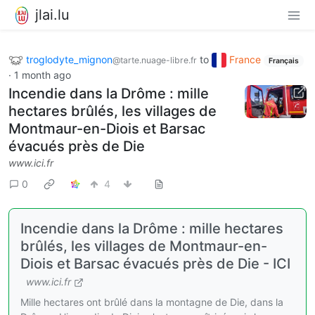
jlai.lu
troglodyte_mignon
to
France
@tarte.nuage-libre.fr
Français
·
1 month ago
Incendie dans la Drôme : mille
hectares brûlés, les villages de
Montmaur-en-Diois et Barsac
évacués près de Die
www.ici.fr
0
4
Incendie dans la Drôme : mille hectares
brûlés, les villages de Montmaur-en-
Diois et Barsac évacués près de Die - ICI
www.ici.fr
Mille hectares ont brûlé dans la montagne de Die, dans la