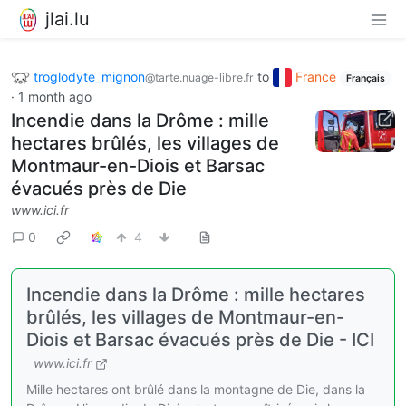
jlai.lu
troglodyte_mignon
to
France
@tarte.nuage-libre.fr
Français
·
1 month ago
Incendie dans la Drôme : mille
hectares brûlés, les villages de
Montmaur-en-Diois et Barsac
évacués près de Die
www.ici.fr
0
4
Incendie dans la Drôme : mille hectares
brûlés, les villages de Montmaur-en-
Diois et Barsac évacués près de Die - ICI
www.ici.fr
Mille hectares ont brûlé dans la montagne de Die, dans la