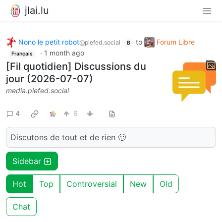
jlai.lu
Nono le petit robot
to
Forum Libre
@piefed.social
B
·
1 month ago
Français
[Fil quotidien] Discussions du
jour (2026-07-07)
media.piefed.social
4
6
Discutons de tout et de rien 🙂
Sidebar
Hot
Top
Controversial
New
Old
Chat