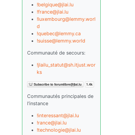
!belgique@jlai.lu
!france@jlai.lu
!luxembourg@lemmy.worl
d
!quebec@lemmy.ca
!suisse@lemmy.world
Communauté de secours:
!jlailu_statut@sh.itjust.wor
ks
Communautés principales de
l’instance
!interessant@jlai.lu
!rance@jlai.lu
!technologie@jlai.lu