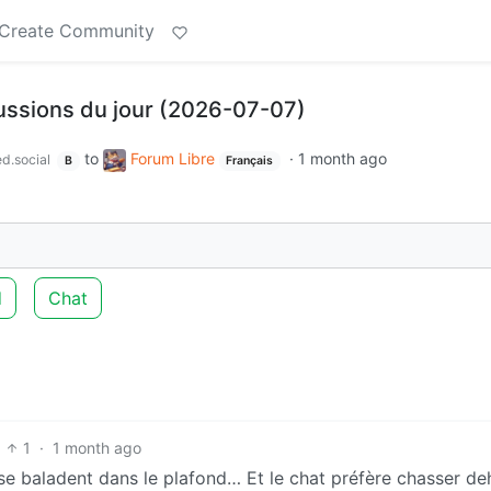
Create Community
cussions du jour (2026-07-07)
to
Forum Libre
·
1 month ago
d.social
B
Français
d
Chat
1
·
1 month ago
s se baladent dans le plafond… Et le chat préfère chasser de