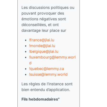
Les discussions politiques ou
pouvant provoquer des
émotions négatives sont
déconseillées, et ont
davantage leur place sur
!france@jlai.lu
!monde@jlai.lu
!belgique@jlai.lu
!luxembourg@lemmy.worl
d
!quebec@lemmy.ca
!suisse@lemmy.world
Les règles de l’instance sont
bien entendu d’application.
Fils hebdomadaires"