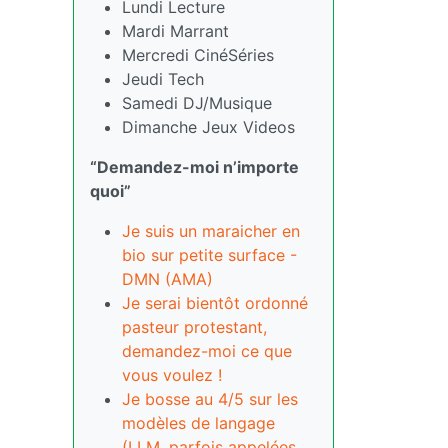
Lundi Lecture
Mardi Marrant
Mercredi CinéSéries
Jeudi Tech
Samedi DJ/Musique
Dimanche Jeux Videos
“Demandez-moi n’importe
quoi”
Je suis un maraicher en
bio sur petite surface -
DMN (AMA)
Je serai bientôt ordonné
pasteur protestant,
demandez-moi ce que
vous voulez !
Je bosse au 4/5 sur les
modèles de langage
(LLM, parfois appelées