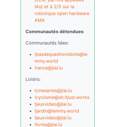
IAs) et à 2/5 sur la
robotique open hardware
AMA
Communautés détendues
Communautés liées:
!pasdequestionidiote@le
mmy.world
!rance@jlai.lu
Loisirs:
!cineseries@jlai.lu
!cyclisme@sh.itjust.works
!jeuxvideo@jlai.lu
!jardin@lemmy.world
!jeuxvideo@jlai.lu
!livres@jlai.lu