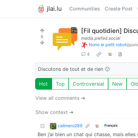
jlai.lu
Communities
Create Post
[Fil quotidien] Dis
6
media.piefed.social
Nono le petit robot
@piefe
4
Discutons de tout et de rien 🙂
Hot
Top
Controversial
New
Ol
View all comments ➔
Show context ➔
calimero289
Français
Ben j’ai bien un chat qui chasse, mais elle