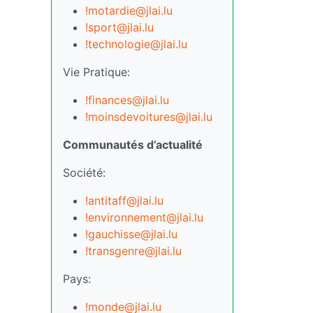
!motardie@jlai.lu
!sport@jlai.lu
!technologie@jlai.lu
Vie Pratique:
!finances@jlai.lu
!moinsdevoitures@jlai.lu
Communautés d’actualité
Société:
!antitaff@jlai.lu
!environnement@jlai.lu
!gauchisse@jlai.lu
!transgenre@jlai.lu
Pays:
!monde@jlai.lu