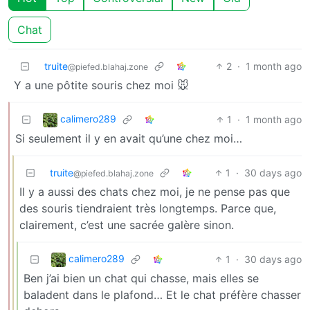
Chat
truite
2
·
1 month ago
@piefed.blahaj.zone
Y a une pôtite souris chez moi 🐭
calimero289
1
·
1 month ago
Si seulement il y en avait qu’une chez moi…
truite
1
·
30 days ago
@piefed.blahaj.zone
Il y a aussi des chats chez moi, je ne pense pas que
des souris tiendraient très longtemps. Parce que,
clairement, c’est une sacrée galère sinon.
calimero289
1
·
30 days ago
Ben j’ai bien un chat qui chasse, mais elles se
baladent dans le plafond… Et le chat préfère chasser