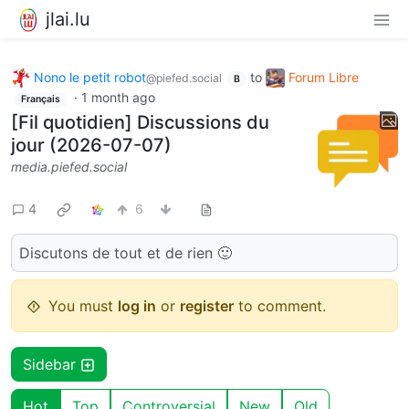
jlai.lu
Nono le petit robot
to
Forum Libre
@piefed.social
B
·
1 month ago
Français
[Fil quotidien] Discussions du
jour (2026-07-07)
media.piefed.social
4
6
Discutons de tout et de rien 🙂
You must
log in
or
register
to comment.
Sidebar
Hot
Top
Controversial
New
Old