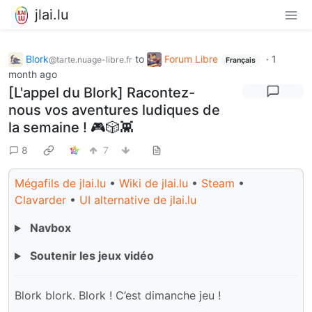
jlai.lu
Blork
to
Forum Libre
·
1
@tarte.nuage-libre.fr
Français
month ago
[L'appel du Blork] Racontez-
nous vos aventures ludiques de
la semaine ! 🎮🎲👾
8
7
Mégafils de jlai.lu
•
Wiki de jlai.lu
•
Steam
•
Clavarder
•
UI alternative de jlai.lu
Navbox
Soutenir les jeux vidéo
Blork blork. Blork ! C’est dimanche jeu !