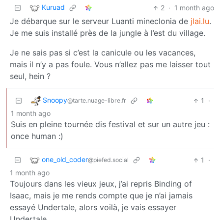
Kuruad
2
·
1 month ago
Je débarque sur le serveur Luanti mineclonia de
jlai.lu
.
Je me suis installé près de la jungle à l’est du village.
Je ne sais pas si c’est la canicule ou les vacances,
mais il n’y a pas foule. Vous n’allez pas me laisser tout
seul, hein ?
Snoopy
1
·
@tarte.nuage-libre.fr
1 month ago
Suis en pleine tournée dis festival et sur un autre jeu :
once human :)
one_old_coder
1
·
@piefed.social
1 month ago
Toujours dans les vieux jeux, j’ai repris Binding of
Isaac, mais je me rends compte que je n’ai jamais
essayé Undertale, alors voilà, je vais essayer
Undertale.