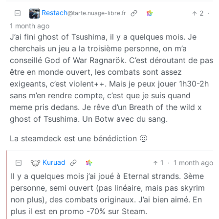
Restach
2
·
@tarte.nuage-libre.fr
1 month ago
J’ai fini ghost of Tsushima, il y a quelques mois. Je
cherchais un jeu a la troisième personne, on m’a
conseillé God of War Ragnarök. C’est déroutant de pas
être en monde ouvert, les combats sont assez
exigeants, c’est violent++. Mais je peux jouer 1h30-2h
sans m’en rendre compte, c’est que je suis quand
meme pris dedans. Je rêve d’un Breath of the wild x
ghost of Tsushima. Un Botw avec du sang.
La steamdeck est une bénédiction 🙂
Kuruad
1
·
1 month ago
Il y a quelques mois j’ai joué à Eternal strands. 3ème
personne, semi ouvert (pas linéaire, mais pas skyrim
non plus), des combats originaux. J’ai bien aimé. En
plus il est en promo -70% sur Steam.