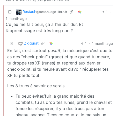
Restach
1
·
@tarte.nuage-libre.fr
1 month ago
Ce jeu me fait peur, ça a l’air dur dur. Et
l’apprentissage est très long non ?
Ziggurat
1
·
1 month ago
En fait, c’est surtout
punitif
, la mécanique c’est que tu
as des “check-point” (grace) et que quand tu meure,
tu droppe tes XP (runes) et reprend aux dernier
check-point, si tu meure avant d’avoir récuperer tes
XP tu perds tout.
Les 3 trucs à savoir ce serais
Tu peux éviter/fuir la grand majorité des
combats, tu as drop tes runes, prend le cheval et
fonce les récupérer, il y a des trucs pas à ton
niveau, avance. Tiens ce coup-ci je me suis un