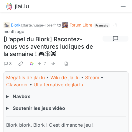
jlai.lu
Blork
to
Forum Libre
·
1
@tarte.nuage-libre.fr
Français
month ago
[L'appel du Blork] Racontez-
nous vos aventures ludiques de
la semaine ! 🎮🎲👾
8
7
Mégafils de jlai.lu
•
Wiki de jlai.lu
•
Steam
•
Clavarder
•
UI alternative de jlai.lu
Navbox
Soutenir les jeux vidéo
Blork blork. Blork ! C’est dimanche jeu !