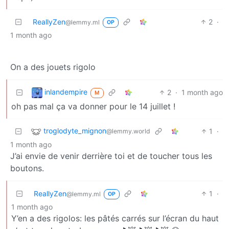
ReallyZen
2
·
@lemmy.ml
OP
1 month ago
On a des jouets rigolo
inlandempire
2
·
1 month ago
M
oh pas mal ça va donner pour le 14 juillet !
troglodyte_mignon
1
·
@lemmy.world
1 month ago
J’ai envie de venir derrière toi et de toucher tous les
boutons.
ReallyZen
1
·
@lemmy.ml
OP
1 month ago
Y’en a des rigolos: les pâtés carrés sur l’écran du haut