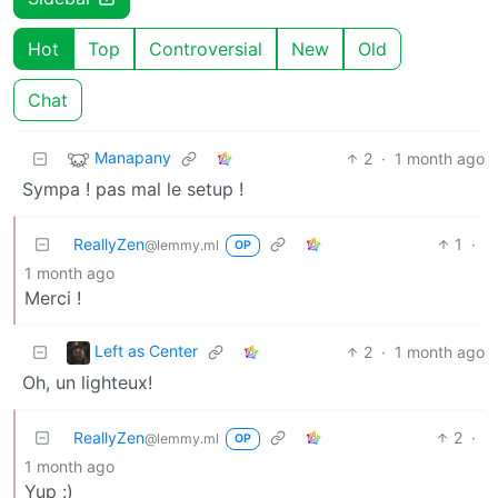
Hot
Top
Controversial
New
Old
Chat
Manapany
2
·
1 month ago
Sympa ! pas mal le setup !
ReallyZen
1
·
@lemmy.ml
OP
1 month ago
Merci !
Left as Center
2
·
1 month ago
Oh, un lighteux!
ReallyZen
2
·
@lemmy.ml
OP
1 month ago
Yup :)