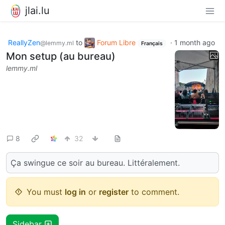
jlai.lu
ReallyZen
to
Forum Libre
·
1 month ago
@lemmy.ml
Français
Mon setup (au bureau)
lemmy.ml
8
32
Ça swingue ce soir au bureau. Littéralement.
You must
log in
or
register
to comment.
Sidebar