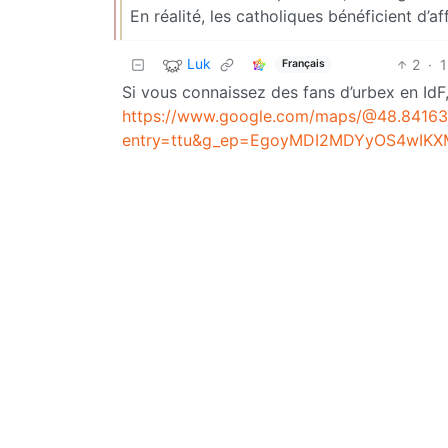
En réalité, les catholiques bénéficient d’af
Luk
2
·
1
Français
Si vous connaissez des fans d’urbex en IdF
https://www.google.com/maps/@48.84163
entry=ttu&g_ep=EgoyMDI2MDYyOS4wI