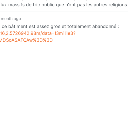
flux massifs de fric public que n’ont pas les autres religions.
 month ago
, ce bâtiment est assez gros et totalement abandonné :
16,2.5726942,98m/data=!3m1!1e3?
KXMDSoASAFQAw%3D%3D