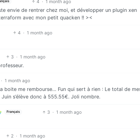
4
·
1 month ago
ançais
e envie de rentrer chez moi, et développer un plugin xen
 terraform avec mon petit quacken !! ><
4
·
1 month ago
3
·
1 month ago
professeur.
·
1 month ago
ma boite me rembourse… Fun qui sert à rien : Le total de mes
Juin s’élève donc à 555.55€. Joli nombre.
3
·
1 month ago
Français
2
·
1 month ago