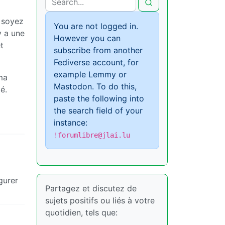
s soyez
You are not logged in.
y a une
However you can
t
subscribe from another
Fediverse account, for
example Lemmy or
 ma
Mastodon. To do this,
é.
paste the following into
the search field of your
instance:
!forumlibre@jlai.lu
gurer
Partagez et discutez de
sujets positifs ou liés à votre
quotidien, tels que: