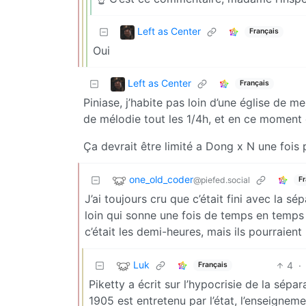
Left as Center
Français
Oui
Left as Center
Français
Piniase, j’habite pas loin d’une église de
de mélodie tout les 1/4h, et en ce moment e
Ça devrait être limité a Dong x N une fois 
one_old_coder
@piefed.social
Fr
J’ai toujours cru que c’était fini avec la sé
loin qui sonne une fois de temps en temps
c’était les demi-heures, mais ils pourraient
Luk
4
·
Français
Piketty a écrit sur l’hypocrisie de la sépara
1905 est entretenu par l’état, l’enseigneme