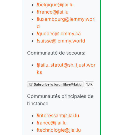
!belgique@jlai.lu
!france@jlai.lu
!luxembourg@lemmy.worl
d
!quebec@lemmy.ca
!suisse@lemmy.world
Communauté de secours:
!jlailu_statut@sh.itjust.wor
ks
Communautés principales de
l’instance
!interessant@jlai.lu
!rance@jlai.lu
!technologie@jlai.lu