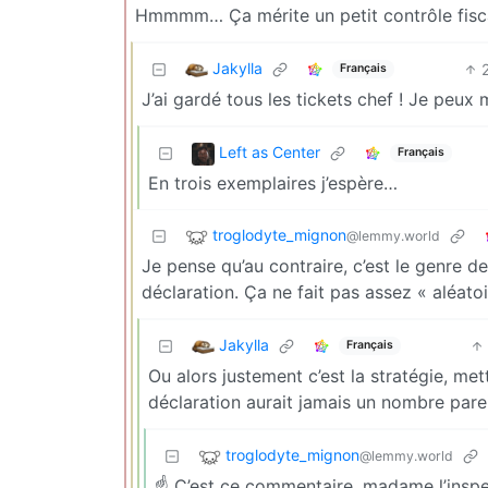
Hmmmm… Ça mérite un petit contrôle fisc
Jakylla
Français
J’ai gardé tous les tickets chef ! Je peux m
Left as Center
Français
En trois exemplaires j’espère…
troglodyte_mignon
@lemmy.world
Je pense qu’au contraire, c’est le genre 
déclaration. Ça ne fait pas assez « aléatoi
Jakylla
Français
Ou alors justement c’est la stratégie, me
déclaration aurait jamais un nombre parei
troglodyte_mignon
@lemmy.world
☝️ C’est ce commentaire, madame l’inspe