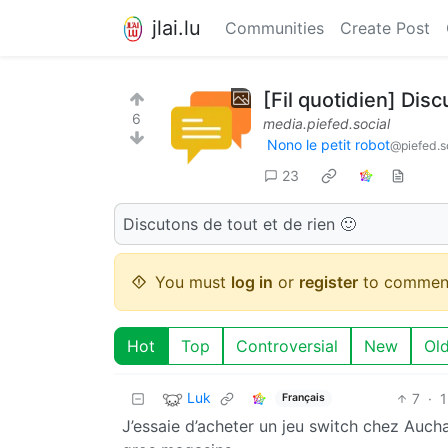
jlai.lu
Communities
Create Post
[Fil quotidien] Dis
6
media.piefed.social
Nono le petit robot
@piefed.s
23
Discutons de tout et de rien 🙂
You must
log in
or
register
to commen
Hot
Top
Controversial
New
Ol
Luk
7
·
1
Français
J’essaie d’acheter un jeu switch chez Auchan