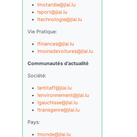
!motardie@jlai.lu
!sport@jlai.lu
!technologie@jlai.lu
Vie Pratique:
!finances@jlai.lu
!moinsdevoitures@jlai.lu
Communautés d’actualité
Société:
!antitaff@jlai.lu
!environnement@jlai.lu
!gauchisse@jlai.lu
!transgenre@jlai.lu
Pays:
!monde@jlai.lu