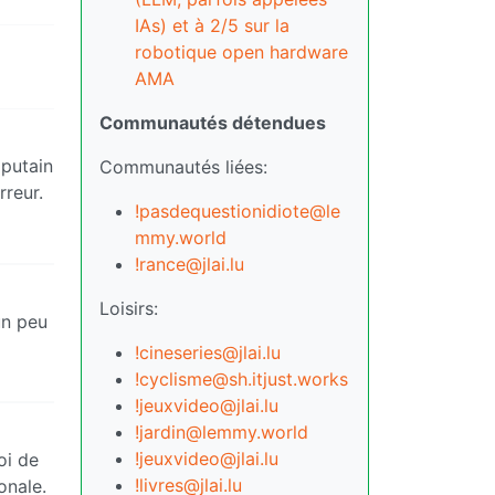
IAs) et à 2/5 sur la
robotique open hardware
AMA
Communautés détendues
 putain
Communautés liées:
rreur.
!pasdequestionidiote@le
mmy.world
!rance@jlai.lu
Loisirs:
 un peu
i
!cineseries@jlai.lu
!cyclisme@sh.itjust.works
!jeuxvideo@jlai.lu
!jardin@lemmy.world
!jeuxvideo@jlai.lu
loi de
!livres@jlai.lu
onale.