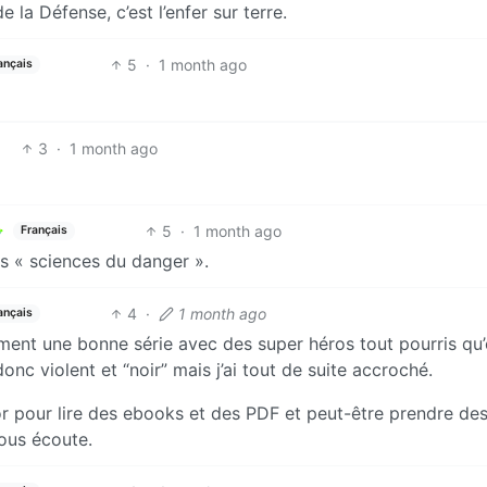
 la Défense, c’est l’enfer sur terre.
5
·
1 month ago
ançais
3
·
1 month ago
5
·
1 month ago
Français
s « sciences du danger ».
4
·
1 month ago
ançais
iment une bonne série avec des super héros tout pourris qu
nc violent et “noir” mais j’ai tout de suite accroché.
or pour lire des ebooks et des PDF et peut-être prendre de
vous écoute.