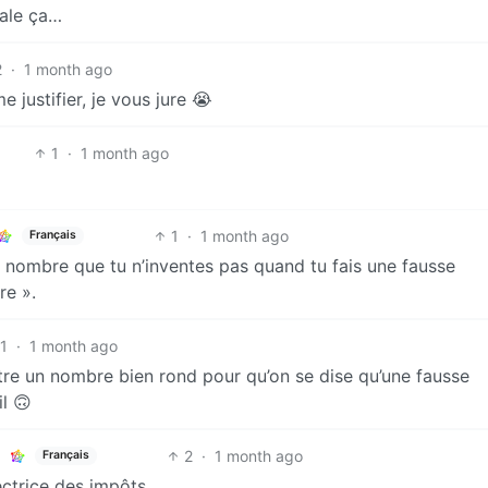
ale ça…
2
·
1 month ago
e justifier, je vous jure 😭
1
·
1 month ago
1
·
1 month ago
Français
de nombre que tu n’inventes pas quand tu fais une fausse
re ».
1
·
1 month ago
ttre un nombre bien rond pour qu’on se dise qu’une fausse
l 🙃
2
·
1 month ago
Français
ctrice des impôts.