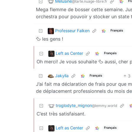
Melusine
@tarte.nuage-libre.fr
Fr
Mega flemme de bosser cette semaine. Just
orchestra pour pouvoir y stocker un state
Professeur Falken
Français
🦆 les gens !
Left as Center
Français
Oh merci! Je vous souhaite 🦆 aussi, cher 
Jakylla
3
Français
J’ai fait ma déclaration de frais pour que 
de déplacement professionnels du mois de 
troglodyte_mignon
@lemmy.world
C’est très satisfaisant.
Left as Center
Français