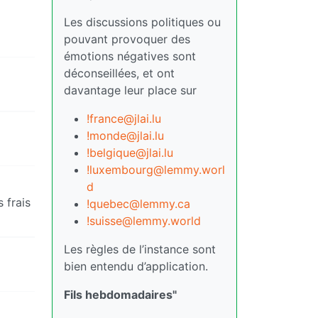
Les discussions politiques ou
pouvant provoquer des
émotions négatives sont
déconseillées, et ont
davantage leur place sur
!france@jlai.lu
!monde@jlai.lu
!belgique@jlai.lu
!luxembourg@lemmy.worl
d
 frais
!quebec@lemmy.ca
!suisse@lemmy.world
Les règles de l’instance sont
bien entendu d’application.
Fils hebdomadaires"