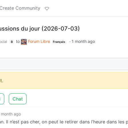
Create Community
cussions du jour (2026-07-03)
to
Forum Libre
·
1 month ago
ocial
B
Français
t.
d
Chat
 month ago
. Il n’est pas cher, on peut le retirer dans l’heure dans les 