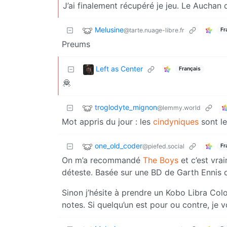
J’ai finalement récupéré je jeu. Le Auchan de
Melusine
@tarte.nuage-libre.fr
Fr
Preums
Left as Center
Français
🦧
troglodyte_mignon
@lemmy.world
Mot appris du jour : les
cindyniques
sont le
one_old_coder
@piefed.social
Fr
On m’a recommandé
The Boys
et c’est vra
déteste. Basée sur une BD de Garth Ennis do
Sinon j’hésite à prendre un Kobo Libra Col
notes. Si quelqu’un est pour ou contre, je 