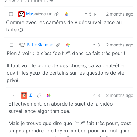
View all comments ➔
Mas
5
1
·
2 months ago
@feddit.fr
Comme avec les caméras de vidéosurveillance au
faite 🙃
PatteBlanche
3
·
2 months ago
Rien à voir : là c’est “de l’IA”, donc ça fait très peur !
Il faut voir le bon coté des choses, ça va peut-être
ouvrir les yeux de certains sur les questions de vie
privé.
Œil
3
·
2 months ago
Effectivement, on aborde le sujet de la vidéo
surveillance algorithmique.
Mais je trouve que dire que l’““IA” fait très peur”, c’est
un peu prendre le citoyen lambda pour un idiot qui a