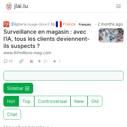
jlai.lu
Œil
to
France
·
2 months ago
@tarte.nuage-libre.fr
Français
Surveillance en magasin : avec
l’IA, tous les clients deviennent-
ils suspects ?
www.60millions-mag.com
11
21
1
Sidebar
Hot
Top
Controversial
New
Old
Chat