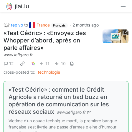
jlai.lu
repivo
to
France
·
2 months ago
Français
«Test Cédric» : «Envoyez des
Whopper d’abord, après on
parle affaires»
www.lefigaro.fr
12
11
10
cross-posted to:
technologie
«Test Cédric» : comment le Crédit
Agricole a retourné un bad buzz en
opération de communication sur les
réseaux sociaux
www.lefigaro.fr
Victime d’un couac technique mardi, la première banque
française s’est livrée une passe d’armes pleine d’humour