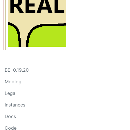
BE: 0.19.20
Modlog
Legal
Instances
Docs
Code