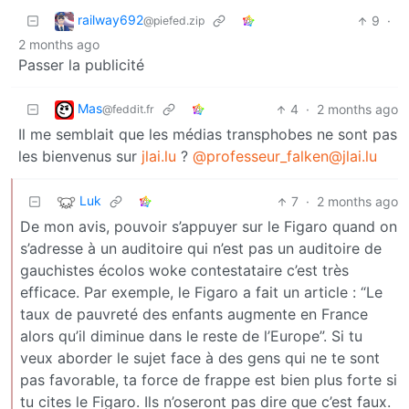
railway692
9
·
@piefed.zip
2 months ago
Passer la publicité
Mas
4
·
2 months ago
@feddit.fr
Il me semblait que les médias transphobes ne sont pas
les bienvenus sur
jlai.lu
?
@professeur_falken@jlai.lu
Luk
7
·
2 months ago
De mon avis, pouvoir s’appuyer sur le Figaro quand on
s’adresse à un auditoire qui n’est pas un auditoire de
gauchistes écolos woke contestataire c’est très
efficace. Par exemple, le Figaro a fait un article : “Le
taux de pauvreté des enfants augmente en France
alors qu’il diminue dans le reste de l’Europe”. Si tu
veux aborder le sujet face à des gens qui ne te sont
pas favorable, ta force de frappe est bien plus forte si
tu cites le Figaro. Ils n’oseront pas dire que c’est faux.