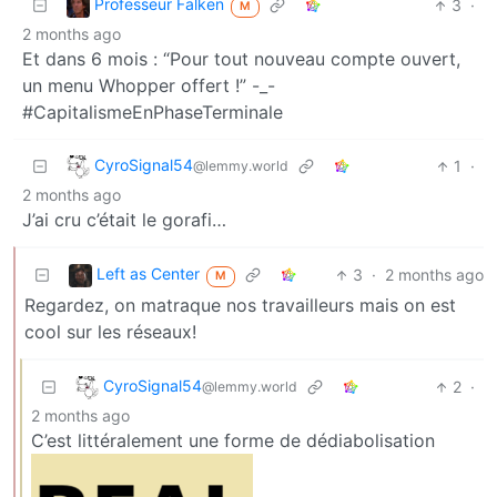
Professeur Falken
3
·
M
2 months ago
Et dans 6 mois : “Pour tout nouveau compte ouvert,
un menu Whopper offert !” -_-
#CapitalismeEnPhaseTerminale
CyroSignal54
1
·
@lemmy.world
2 months ago
J’ai cru c’était le gorafi…
Left as Center
3
·
2 months ago
M
Regardez, on matraque nos travailleurs mais on est
cool sur les réseaux!
CyroSignal54
2
·
@lemmy.world
2 months ago
C’est littéralement une forme de dédiabolisation