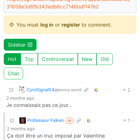
31658e3d6fb343edb6cc7146bdf147e2
You must
log in
or
register
to comment.
Sidebar
Hot
Top
Controversial
New
Old
Chat
CyroSignal54
2
·
@lemmy.world
2 months ago
Je connaissais pas ce jour…
Professeur Falken
1
·
M
2 months ago
Ça doit être un truc imposé par Valentine.