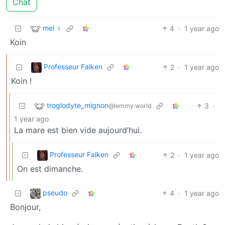
Chat
mel ♀
4
·
1 year ago
Koin
Professeur Falken
2
·
1 year ago
Koin !
troglodyte_mignon
3
·
@lemmy.world
1 year ago
La mare est bien vide aujourd’hui.
Professeur Falken
2
·
1 year ago
On est dimanche.
pseudo
4
·
1 year ago
Bonjour,