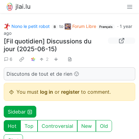
jlai.lu
Nono le petit robot
to
Forum Libre
·
1 year
B
Français
ago
[Fil quotidien] Discussions du
jour (2025-06-15)
6
2
Discutons de tout et de rien 🙂
You must
log in
or
register
to comment.
Sidebar
Hot
Top
Controversial
New
Old