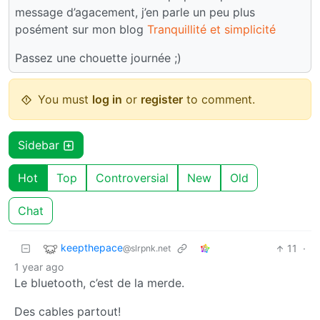
message d’agacement, j’en parle un peu plus
posément sur mon blog
Tranquillité et simplicité
Passez une chouette journée ;)
You must
log in
or
register
to comment.
Sidebar
Hot
Top
Controversial
New
Old
Chat
keepthepace
11
·
@slrpnk.net
1 year ago
Le bluetooth, c’est de la merde.
Des cables partout!