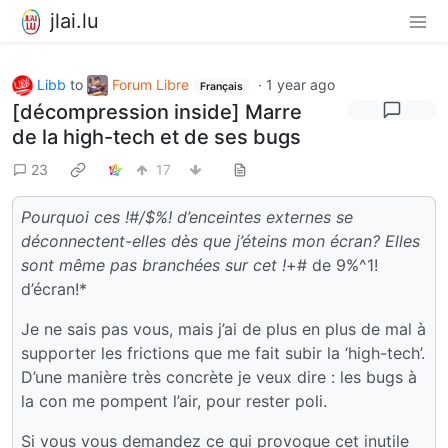
jlai.lu
Libb
to
Forum Libre
·
1 year ago
Français
[décompression inside] Marre
de la high-tech et de ses bugs
23
17
Pourquoi ces !#/$%! d’enceintes externes se
déconnectent-elles dès que j’éteins mon écran? Elles
sont même pas branchées sur cet !
+# de 9%^1!
d’écran!*
Je ne sais pas vous, mais j’ai de plus en plus de mal à
supporter les frictions que me fait subir la ‘high-tech’.
D’une manière très concrète je veux dire : les bugs à
la con me pompent l’air, pour rester poli.
Si vous vous demandez ce qui provoque cet inutile