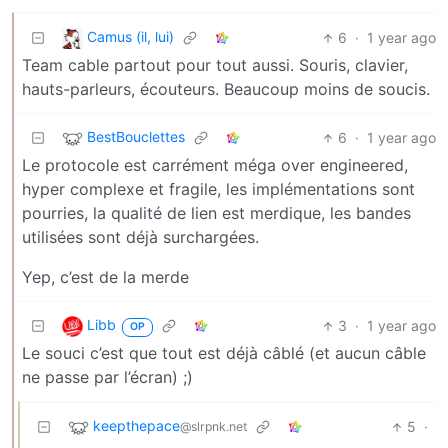
Camus (il, lui)
6
·
1 year ago
Team cable partout pour tout aussi. Souris, clavier,
hauts-parleurs, écouteurs. Beaucoup moins de soucis.
BestBouclettes
6
·
1 year ago
Le protocole est carrément méga over engineered,
hyper complexe et fragile, les implémentations sont
pourries, la qualité de lien est merdique, les bandes
utilisées sont déjà surchargées.
Yep, c’est de la merde
Libb
3
·
1 year ago
OP
Le souci c’est que tout est déjà câblé (et aucun câble
ne passe par l’écran) ;)
keepthepace
5
·
@slrpnk.net