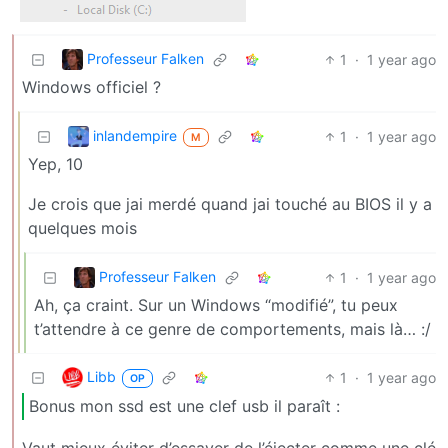
Professeur Falken
1
·
1 year ago
Windows officiel ?
inlandempire
1
·
1 year ago
M
Yep, 10
Je crois que jai merdé quand jai touché au BIOS il y a
quelques mois
Professeur Falken
1
·
1 year ago
Ah, ça craint. Sur un Windows “modifié”, tu peux
t’attendre à ce genre de comportements, mais là… :/
Libb
1
·
1 year ago
OP
Bonus mon ssd est une clef usb il paraît :
Vaut mieux éviter d’essayer de l’éjecter comme une clé