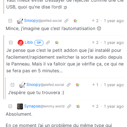
USB, quoi qu’ne dise l’ordi :p
Snoopy
2
·
1 year ago
@piefed.social
Mince, j’imagine que c’est l’automatisation 😔
Libb
2
·
1 year ago
OP
Je pense que c’est le petit addon que j’ai instalél pour
facilement/rapidement switcher la sortie audio depuis
le Panneau. Mais il va falloir que je vérifie ça, ce qui ne
se fera pas en 5 minutes…
Snoopy
1
·
1 year ago
@piefed.social
J’espère que tu trouvera :)
Synapse
2
·
1 year ago
@lemmy.world
Absolument.
En ce moment j’ai un problème du même type qui