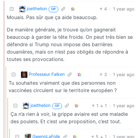
joelthelion
4
·
1 year ago
OP
Mouais. Pas sûr que ça aide beaucoup.
De manière générale, je trouve qu’on gagnerait
beaucoup à garder la tête froide. On peut très bien se
défendre si Trump nous impose des barrières
douanières, mais on n’est pas obligés de répondre à
toutes ses provocations.
Professeur Falken
3
·
1 year ago
Tu souhaites vraiment que des personnes non
vaccinées circulent sur le territoire européen ?
joelthelion
1
1
·
1 year ago
OP
Ça n’a rien à voir, la grippe aviaire est une maladie
des poulets. Et c’est une proposition, c’est tout.
GwennLaFolle
5
1
·
1 year ago