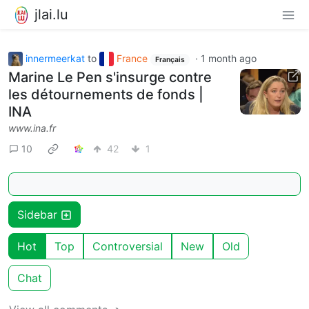
jlai.lu
innermeerkat
to
France
·
1 month ago
Français
Marine Le Pen s'insurge contre
les détournements de fonds |
INA
www.ina.fr
10
42
1
Sidebar
Hot
Top
Controversial
New
Old
Chat