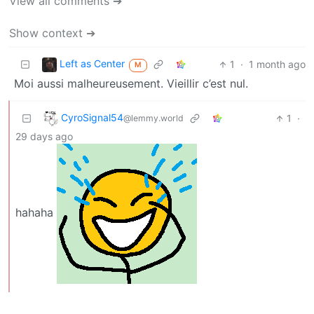
View all comments ➔
Show context ➔
Left as Center
1
·
1 month ago
M
Moi aussi malheureusement. Vieillir c’est nul.
CyroSignal54
1
·
@lemmy.world
29 days ago
hahaha