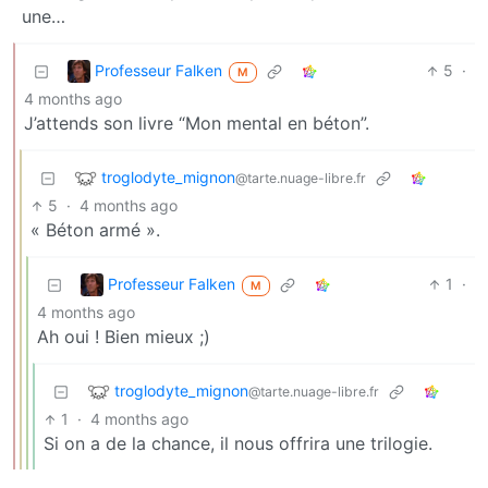
une…
Professeur Falken
5
·
M
4 months ago
J’attends son livre “Mon mental en béton”.
troglodyte_mignon
@tarte.nuage-libre.fr
5
·
4 months ago
« Béton armé ».
Professeur Falken
1
·
M
4 months ago
Ah oui ! Bien mieux ;)
troglodyte_mignon
@tarte.nuage-libre.fr
1
·
4 months ago
Si on a de la chance, il nous offrira une trilogie.