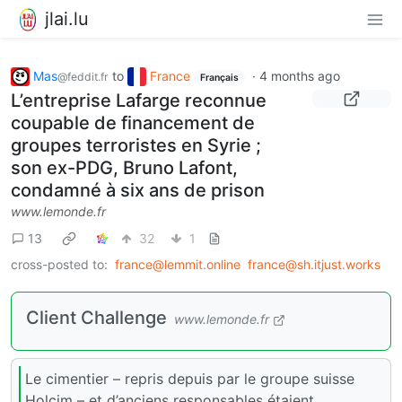
jlai.lu
Mas
to
France
·
4 months ago
@feddit.fr
Français
L’entreprise Lafarge reconnue
coupable de financement de
groupes terroristes en Syrie ;
son ex-PDG, Bruno Lafont,
condamné à six ans de prison
www.lemonde.fr
13
32
1
cross-posted to:
france@lemmit.online
france@sh.itjust.works
Client Challenge
www.lemonde.fr
Le cimentier – repris depuis par le groupe suisse
Holcim – et d’anciens responsables étaient