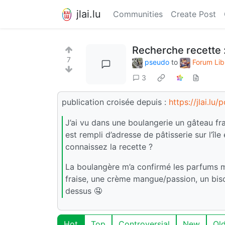
jlai.lu
Communities
Create Post
Recherche recette : 
7
pseudo
to
Forum Lib
3
publication croisée depuis :
https://jlai.lu
J’ai vu dans une boulangerie un gâteau fr
est rempli d’adresse de pâtisserie sur l’île
connaissez la recette ?
La boulangère m’a confirmé les parfums ma
fraise, une crème mangue/passion, un bisc
dessus 🤤
Hot
Top
Controversial
New
Ol