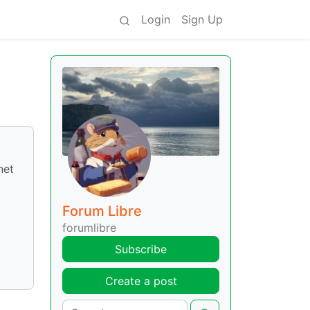
Login
Sign Up
net
Forum Libre
forumlibre
Subscribe
Create a post