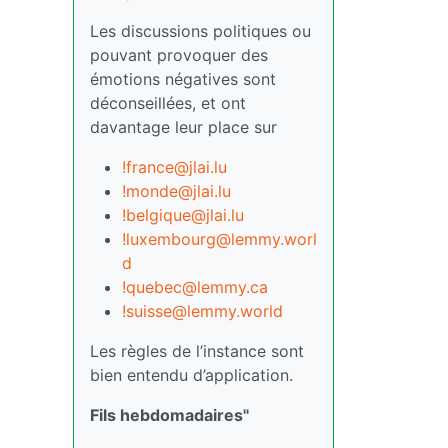
Les discussions politiques ou
pouvant provoquer des
émotions négatives sont
déconseillées, et ont
davantage leur place sur
!france@jlai.lu
!monde@jlai.lu
!belgique@jlai.lu
!luxembourg@lemmy.worl
d
!quebec@lemmy.ca
!suisse@lemmy.world
Les règles de l’instance sont
bien entendu d’application.
Fils hebdomadaires"