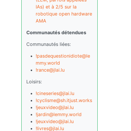
IAs) et à 2/5 sur la
robotique open hardware
AMA
Communautés détendues
Communautés liées:
!pasdequestionidiote@le
mmy.world
!rance@jlai.lu
Loisirs:
!cineseries@jlai.lu
!cyclisme@sh.itjust.works
!jeuxvideo@jlai.lu
!jardin@lemmy.world
!jeuxvideo@jlai.lu
!livres@jlai.lu