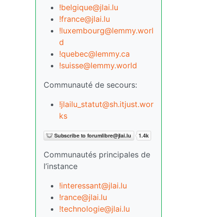
!belgique@jlai.lu
!france@jlai.lu
!luxembourg@lemmy.worl
d
!quebec@lemmy.ca
!suisse@lemmy.world
Communauté de secours:
!jlailu_statut@sh.itjust.wor
ks
Communautés principales de
l’instance
!interessant@jlai.lu
!rance@jlai.lu
!technologie@jlai.lu