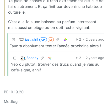
Ya plein de choses qui rend extremement difficile de
faire autrement. Et ça finit par devenir une habitude
culturelle.
C’est à la fois une boisson au parfum interessant
mais aussi un piège où on doit rester vigilant.
just_chill
2
·
2 years ago
OP
M
Faudra absolument tenter l’année prochaine alors !
Snoopy
2
·
2 years ago
Yep ou plutot, trouver des trucs quand je vais au
café-signe, annif
BE: 0.19.20
Modlog