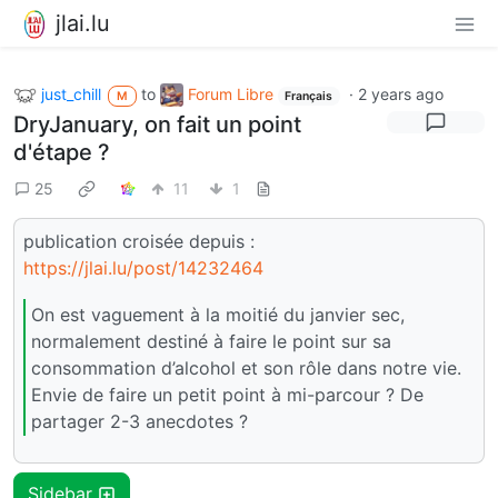
jlai.lu
just_chill
to
Forum Libre
·
2 years ago
M
Français
DryJanuary, on fait un point
d'étape ?
25
11
1
publication croisée depuis :
https://jlai.lu/post/14232464
On est vaguement à la moitié du janvier sec,
normalement destiné à faire le point sur sa
consommation d’alcohol et son rôle dans notre vie.
Envie de faire un petit point à mi-parcour ? De
partager 2-3 anecdotes ?
Sidebar