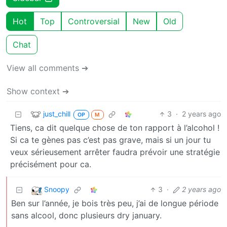
Hot
Top
Controversial
New
Old
Chat
View all comments ➔
Show context ➔
just_chill
3
·
2 years ago
OP
M
Tiens, ca dit quelque chose de ton rapport à l’alcohol !
Si ca te gènes pas c’est pas grave, mais si un jour tu
veux sérieusement arrêter faudra prévoir une stratégie
précisément pour ca.
Snoopy
3
·
2 years ago
Ben sur l’année, je bois très peu, j’ai de longue période
sans alcool, donc plusieurs dry january.