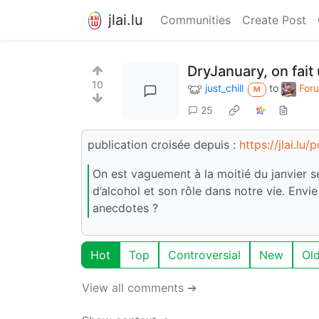
jlai.lu
Communities
Create Post
DryJanuary, on fait 
10
just_chill
to
Foru
M
25
publication croisée depuis :
https://jlai.lu
On est vaguement à la moitié du janvier s
d’alcohol et son rôle dans notre vie. Envi
anecdotes ?
Hot
Top
Controversial
New
Ol
View all comments ➔