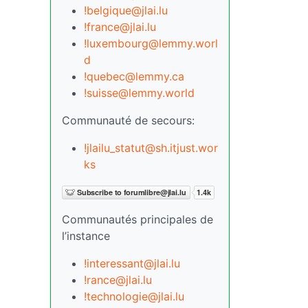
!belgique@jlai.lu
!france@jlai.lu
!luxembourg@lemmy.worl
d
!quebec@lemmy.ca
!suisse@lemmy.world
Communauté de secours:
!jlailu_statut@sh.itjust.wor
ks
Communautés principales de
l’instance
!interessant@jlai.lu
!rance@jlai.lu
!technologie@jlai.lu