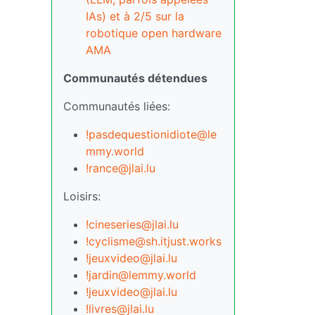
IAs) et à 2/5 sur la
robotique open hardware
AMA
Communautés détendues
Communautés liées:
!pasdequestionidiote@le
mmy.world
!rance@jlai.lu
Loisirs:
!cineseries@jlai.lu
!cyclisme@sh.itjust.works
!jeuxvideo@jlai.lu
!jardin@lemmy.world
!jeuxvideo@jlai.lu
!livres@jlai.lu