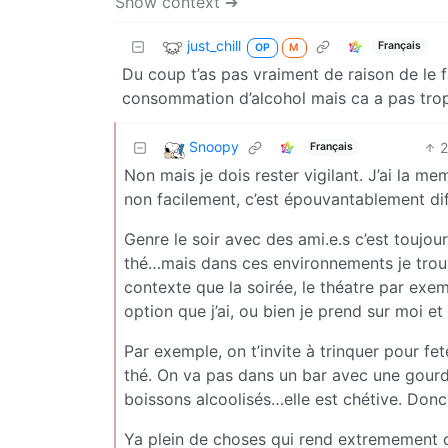
Show context ➔
just_chill
Français
OP
M
Du coup t’as pas vraiment de raison de le f
consommation d’alcohol mais ca a pas trop l
Snoopy
2
Français
Non mais je dois rester vigilant. J’ai la mem
non facilement, c’est épouvantablement diff
Genre le soir avec des ami.e.s c’est toujou
thé…mais dans ces environnements je trouve
contexte que la soirée, le théatre par exemp
option que j’ai, ou bien je prend sur moi et
Par exemple, on t’invite à trinquer pour fe
thé. On va pas dans un bar avec une gourde
boissons alcoolisés…elle est chétive. Donc
Ya plein de choses qui rend extremement dif