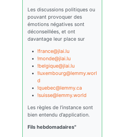
Les discussions politiques ou
pouvant provoquer des
émotions négatives sont
déconseillées, et ont
davantage leur place sur
!france@jlai.lu
!monde@jlai.lu
!belgique@jlai.lu
!luxembourg@lemmy.worl
d
!quebec@lemmy.ca
!suisse@lemmy.world
Les règles de l’instance sont
bien entendu d’application.
Fils hebdomadaires"