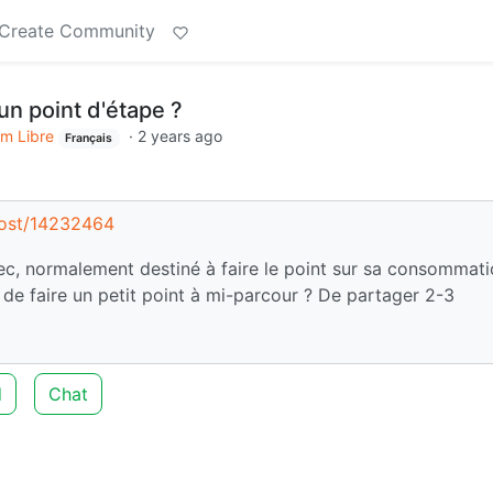
Create Community
un point d'étape ?
m Libre
·
2 years ago
Français
/post/14232464
ec, normalement destiné à faire le point sur sa consommat
e de faire un petit point à mi-parcour ? De partager 2-3
d
Chat