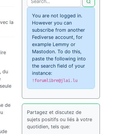
You are not logged in.
avec la
However you can
subscribe from another
Fediverse account, for
example Lemmy or
Mastodon. To do this,
ire
paste the following into
the search field of your
, du
instance:
e
!forumlibre@jlai.lu
 seule
se de
Partagez et discutez de
au
sujets positifs ou liés à votre
quotidien, tels que:
tude