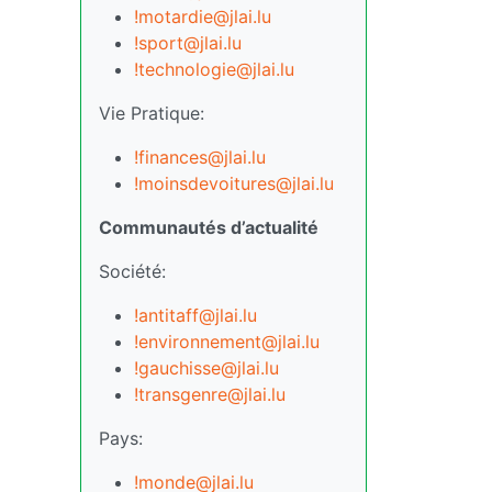
!motardie@jlai.lu
!sport@jlai.lu
!technologie@jlai.lu
Vie Pratique:
!finances@jlai.lu
!moinsdevoitures@jlai.lu
Communautés d’actualité
Société:
!antitaff@jlai.lu
!environnement@jlai.lu
!gauchisse@jlai.lu
!transgenre@jlai.lu
Pays:
!monde@jlai.lu