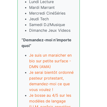
Lundi Lecture
Mardi Marrant
Mercredi CinéSéries
Jeudi Tech
Samedi DJ/Musique
Dimanche Jeux Videos
“Demandez-moi n’importe
quoi”
Je suis un maraicher en
bio sur petite surface -
DMN (AMA)
Je serai bientôt ordonné
pasteur protestant,
demandez-moi ce que
vous voulez !
Je bosse au 4/5 sur les
modèles de langage
(LLM, parfois appelées