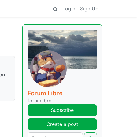
Login
Sign Up
ion
Forum Libre
forumlibre
Subscribe
Create a post