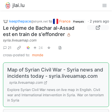
jlai.lu
keepthepace
to
France
·
2 years ago
@slrpnk.net
Français
Le régime de Bachar al-Assad
est en train de s'effondrer
syria.liveuamap.com
21
24
cross-posted to:
monde
Map of Syrian Civil War - Syria news and
incidents today - syria.liveuamap.com
syria.liveuamap.com
Explore Syrian Civil War news on live map in English. Civil
war and International intervention in Syria. War on terrorism
in Syria