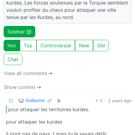
kurdes. Les forces soutenues par la Turquie semblent
vouloir profiter du chaos pour attaquer une ville
tenue par les Kurdes, au nord.
Sidebar
Hot
Top
Controversial
New
Old
Chat
View all comments ➔
Show context ➔
Guillaume
2
·
2 years ago
pour attaquer les territoires kurdes.
pour attaquer les kurdes
il n’ont pas de pays :( mais tu le savais déjà)