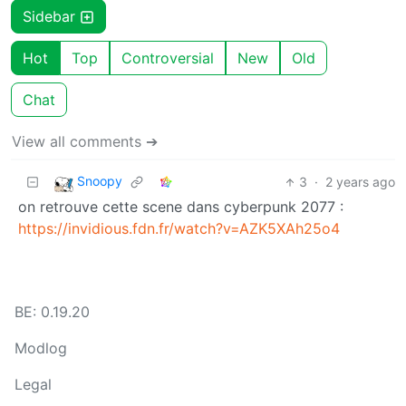
Sidebar
Hot
Top
Controversial
New
Old
Chat
View all comments ➔
Snoopy
3
·
2 years ago
on retrouve cette scene dans cyberpunk 2077 :
https://invidious.fdn.fr/watch?v=AZK5XAh25o4
BE: 0.19.20
Modlog
Legal