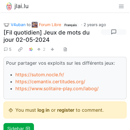
jlai.lu
V4uban
to
Forum Libre
·
2 years ago
Français
[Fil quotidien] Jeux de mots du
jour 02-05-2024
5
2
Pour partager vos exploits sur les différents jeux:
https://sutom.nocle.fr/
https://cemantix.certitudes.org/
https://www.solitaire-play.com/labog/
You must
log in
or
register
to comment.
Sidebar