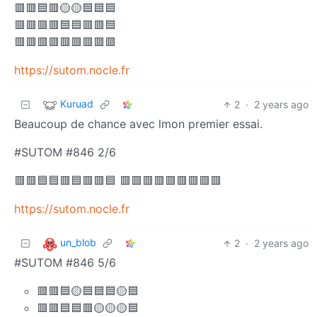
🟥🟥🟦🟥🟡🟡🟦🟦🟦
🟥🟥🟥🟥🟦🟦🟥🟥🟦
🟥🟥🟥🟥🟥🟥🟥🟥🟥
https://sutom.nocle.fr
Kuruad
2
·
2 years ago
Beaucoup de chance avec lmon premier essai.
#SUTOM #846 2/6
🟥🟥🟦🟦🟥🟦🟥🟥🟦 🟥🟥🟥🟥🟥🟥🟥🟥🟥
https://sutom.nocle.fr
un_blob
2
·
2 years ago
#SUTOM #846 5/6
🟥🟥🟦🟡🟦🟦🟦🟡🟦
🟥🟥🟦🟦🟥🟡🟡🟡🟦