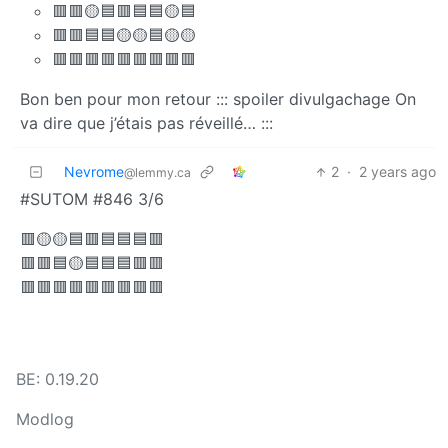
🟥🟥🟡🟦🟥🟦🟦🟡🟦
🟥🟥🟦🟦🟡🟡🟦🟡🟡
🟥🟥🟥🟥🟥🟥🟥🟥🟥
Bon ben pour mon retour ::: spoiler divulgachage On
va dire que j’étais pas réveillé… :::
Nevrome
2
·
2 years ago
@lemmy.ca
#SUTOM #846 3/6
🟥🟡🟡🟦🟥🟦🟦🟦🟥
🟥🟥🟦🟡🟦🟦🟦🟥🟥
🟥🟥🟥🟥🟥🟥🟥🟥🟥
BE: 0.19.20
Modlog