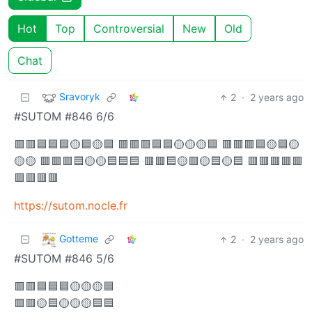
Hot
Top
Controversial
New
Old
Chat
Sravoryk
2
·
2 years ago
#SUTOM #846 6/6
🟥🟥🟦🟦🟦🟡🟦🟡🟦 🟥🟥🟥🟦🟦🟡🟡🟡🟦 🟥🟥🟥🟦🟡🟦🟡
🟡🟡 🟥🟥🟥🟦🟡🟡🟦🟦🟦 🟥🟥🟦🟡🟥🟡🟦🟡🟦 🟥🟥🟥🟥🟥
🟥🟥🟥🟥
https://sutom.nocle.fr
Gotteme
2
·
2 years ago
#SUTOM #846 5/6
🟥🟥🟦🟦🟦🟡🟡🟡🟦
🟥🟥🟡🟦🟡🟡🟡🟦🟦