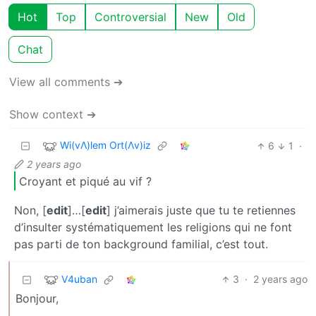
Hot
Top
Controversial
New
Old
Chat
View all comments ➔
Show context ➔
Wi(vΛ)lem Ort(Λv)iz
6
1
·
2 years ago
Croyant et piqué au vif ?
Non, [
edit
]…[
edit
] j’aimerais juste que tu te retiennes
d’insulter systématiquement les religions qui ne font
pas parti de ton background familial, c’est tout.
V4uban
3
·
2 years ago
Bonjour,