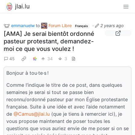
jlai.lu
emmanuelw
to
Forum Libre
·
2 years ago
Français
[AMA] Je serai bientôt ordonné
pasteur protestant, demandez-
moi ce que vous voulez !
45
34
3
Bonjour à tou·te·s !
Comme l’indique le titre de ce post, dans quelques
semaines je serai si tout se passe bien
reconnu/ordonné pasteur par mon Église protestante
française. Suite à une idée et avec l’aide notamment
de
@Camus@jlai.lu
(que je tiens à remercier ici), je
vous propose maintenant de poser toutes les
questions que vous auriez envie de me poser si on se