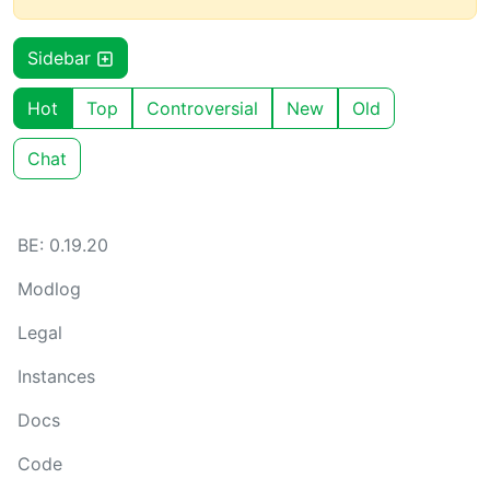
Sidebar
Hot
Top
Controversial
New
Old
Chat
BE: 0.19.20
Modlog
Legal
Instances
Docs
Code