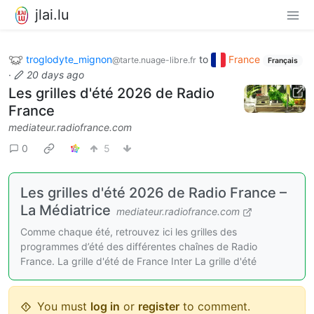
jlai.lu
troglodyte_mignon
to
France
@tarte.nuage-libre.fr
Français
·
20 days ago
Les grilles d'été 2026 de Radio
France
mediateur.radiofrance.com
0
5
Les grilles d'été 2026 de Radio France –
La Médiatrice
mediateur.radiofrance.com
Comme chaque été, retrouvez ici les grilles des
programmes d’été des différentes chaînes de Radio
France. La grille d'été de France Inter La grille d'été
You must
log in
or
register
to comment.