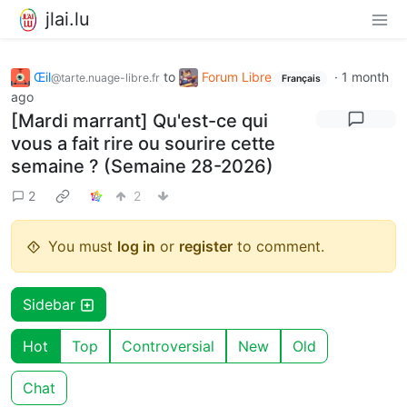
jlai.lu
Œil
to
Forum Libre
·
1 month
@tarte.nuage-libre.fr
Français
ago
[Mardi marrant] Qu'est-ce qui
vous a fait rire ou sourire cette
semaine ? (Semaine 28-2026)
2
2
You must
log in
or
register
to comment.
Sidebar
Hot
Top
Controversial
New
Old
Chat