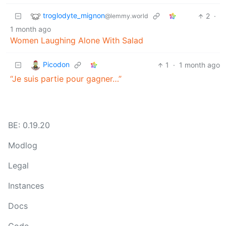
troglodyte_mignon
2
·
@lemmy.world
1 month ago
Women Laughing Alone With Salad
Picodon
1
·
1 month ago
“Je suis partie pour gagner…”
BE: 0.19.20
Modlog
Legal
Instances
Docs