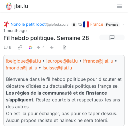
jlai.lu
Nono le petit robot
to
France
·
@piefed.social
B
Français
1 month ago
Fil hebdo politique. Semaine 28
6
4
!belgique@jlai.lu
•
!europe@jlai.lu
•
!france@jlai.lu
•
!monde@jlai.lu
•
!suisse@jlai.lu
Bienvenue dans le fil hebdo politique pour discuter et
débattre d’idées ou d’actualités politiques française.
Les règles de la communauté et de l’instance
s’appliquent.
Restez courtois et respectueux les uns
des autres.
On est ici pour échanger, pas pour se taper dessus.
Aucun propos raciste et haineux ne sera toléré.