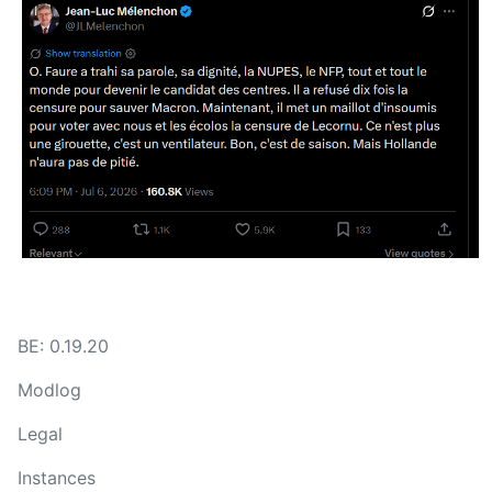
BE: 0.19.20
Modlog
Legal
Instances