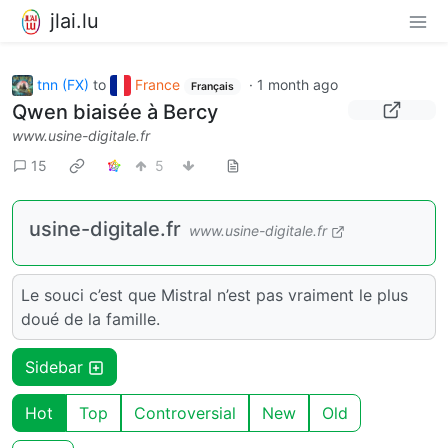
jlai.lu
tnn (FX)
to
France
·
1 month ago
Français
Qwen biaisée à Bercy
www.usine-digitale.fr
15
5
usine-digitale.fr
www.usine-digitale.fr
Le souci c’est que Mistral n’est pas vraiment le plus
doué de la famille.
Sidebar
Hot
Top
Controversial
New
Old