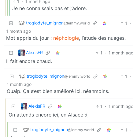
1
·
1 month ago
Je ne connaissais pas et j’adore.
troglodyte_mignon
1
·
@lemmy.world
1 month ago
Mot appris du jour :
néphologie
, l’étude des nuages.
AlexisFR
1
·
1 month ago
Il fait encore chaud.
troglodyte_mignon
1
·
@lemmy.world
1 month ago
Ouaip. Ça s’est bien amélioré ici, néanmoins.
AlexisFR
1
·
1 month ago
On attends encore ici, en Alsace :(
troglodyte_mignon
1
·
@lemmy.world