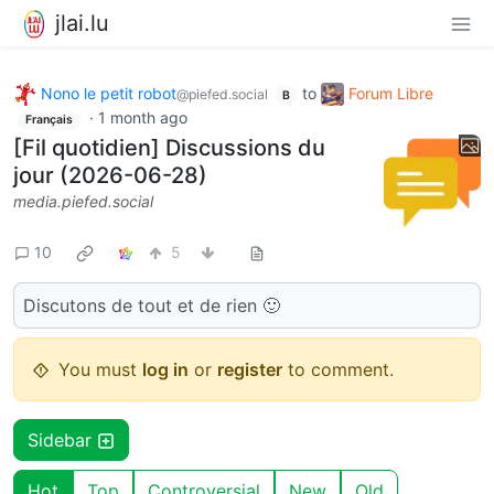
jlai.lu
Nono le petit robot
to
Forum Libre
@piefed.social
B
·
1 month ago
Français
[Fil quotidien] Discussions du
jour (2026-06-28)
media.piefed.social
10
5
Discutons de tout et de rien 🙂
You must
log in
or
register
to comment.
Sidebar
Hot
Top
Controversial
New
Old