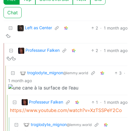
Chat
Left as Center
2
·
1 month ago
🦆
Professeur Falken
2
·
1 month ago
🦆🦆
troglodyte_mignon
3
·
@lemmy.world
1 month ago
Professeur Falken
1
·
1 month ago
https://www.youtube.com/watch?v=XzTSSPeY2Co
troglodyte_mignon
@lemmy.world