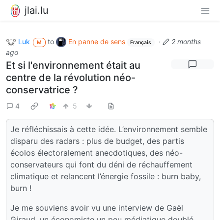
jlai.lu
Luk
to
En panne de sens
·
2 months
M
Français
ago
Et si l'environnement était au
centre de la révolution néo-
conservatrice ?
4
5
Je réfléchissais à cette idée. L’environnement semble
disparu des radars : plus de budget, des partis
écolos électoralement anecdotiques, des néo-
conservateurs qui font du déni de réchauffement
climatique et relancent l’énergie fossile : burn baby,
burn !
Je me souviens avoir vu une interview de Gaël
Giraud, un économiste un peu médiatique doublé