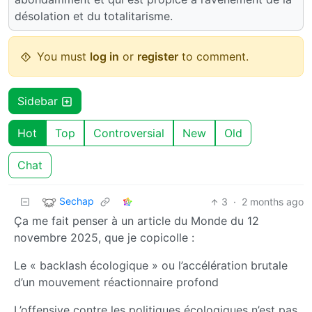
désolation et du totalitarisme.
You must
log in
or
register
to comment.
Sidebar
Hot
Top
Controversial
New
Old
Chat
Sechap
3
·
2 months ago
Ça me fait penser à un article du Monde du 12
novembre 2025, que je copicolle :
Le « backlash écologique » ou l’accélération brutale
d’un mouvement réactionnaire profond
L’offensive contre les politiques écologiques n’est pas