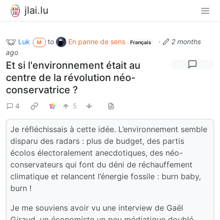
jlai.lu
Luk
to
En panne de sens
·
2 months
M
Français
ago
Et si l'environnement était au
centre de la révolution néo-
conservatrice ?
4
5
Je réfléchissais à cette idée. L’environnement semble
disparu des radars : plus de budget, des partis
écolos électoralement anecdotiques, des néo-
conservateurs qui font du déni de réchauffement
climatique et relancent l’énergie fossile : burn baby,
burn !
Je me souviens avoir vu une interview de Gaël
Giraud, un économiste un peu médiatique doublé