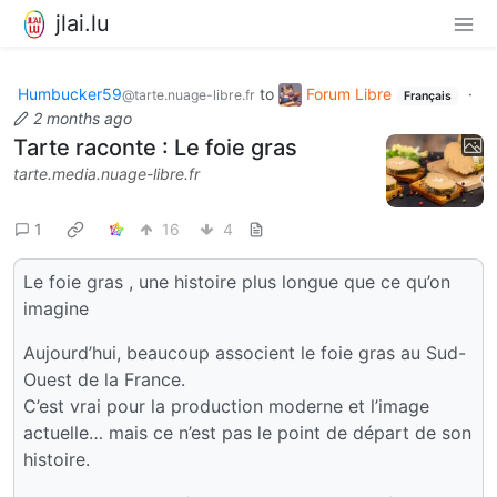
jlai.lu
Humbucker59
to
Forum Libre
·
@tarte.nuage-libre.fr
Français
2 months ago
Tarte raconte : Le foie gras
tarte.media.nuage-libre.fr
1
16
4
Le foie gras , une histoire plus longue que ce qu’on
imagine
Aujourd’hui, beaucoup associent le foie gras au Sud-
Ouest de la France.
C’est vrai pour la production moderne et l’image
actuelle… mais ce n’est pas le point de départ de son
histoire.