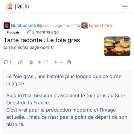
jlai.lu
Humbucker59
to
Forum Libre
@tarte.nuage-libre.fr
·
2 months ago
Français
Tarte raconte : Le foie gras
tarte.media.nuage-libre.fr
1
16
4
Le foie gras , une histoire plus longue que ce qu’on
imagine
Aujourd’hui, beaucoup associent le foie gras au Sud-
Ouest de la France.
C’est vrai pour la production moderne et l’image
actuelle… mais ce n’est pas le point de départ de son
histoire.