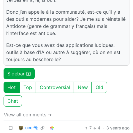
verbes en it, ie, is ou i.
Donc j’en appelle à la communauté, est-ce qu’il y a
des outils modernes pour aider? Je me suis réinstallé
Antidote (genre de grammarly français) mais
l’interface est antique.
Est-ce que vous avez des applications ludiques,
outils à base d’IA ou autre à suggérer, où on en est
toujours au bescherelle?
Sidebar
Hot
Top
Controversial
New
Old
Chat
View all comments ➔
oce 🐆
7
4
·
3 years ago