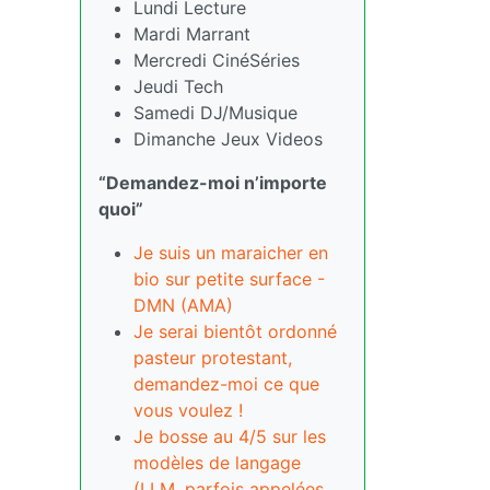
Lundi Lecture
Mardi Marrant
Mercredi CinéSéries
Jeudi Tech
Samedi DJ/Musique
Dimanche Jeux Videos
“Demandez-moi n’importe
quoi”
Je suis un maraicher en
bio sur petite surface -
DMN (AMA)
Je serai bientôt ordonné
pasteur protestant,
demandez-moi ce que
vous voulez !
Je bosse au 4/5 sur les
modèles de langage
(LLM, parfois appelées