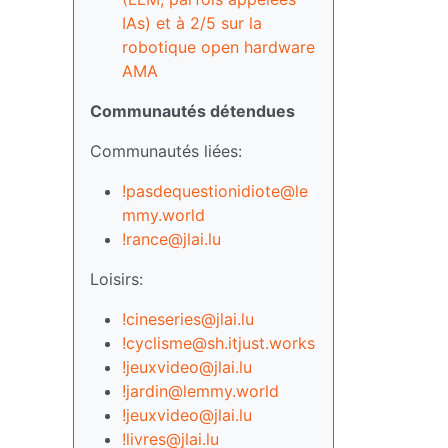
IAs) et à 2/5 sur la
robotique open hardware
AMA
Communautés détendues
Communautés liées:
!pasdequestionidiote@le
mmy.world
!rance@jlai.lu
Loisirs:
!cineseries@jlai.lu
!cyclisme@sh.itjust.works
!jeuxvideo@jlai.lu
!jardin@lemmy.world
!jeuxvideo@jlai.lu
!livres@jlai.lu