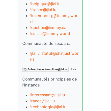
!belgique@jlai.lu
!france@jlai.lu
!luxembourg@lemmy.worl
d
!quebec@lemmy.ca
!suisse@lemmy.world
Communauté de secours:
!jlailu_statut@sh.itjust.wor
ks
Communautés principales de
l’instance
!interessant@jlai.lu
!rance@jlai.lu
!technologie@jlai.lu