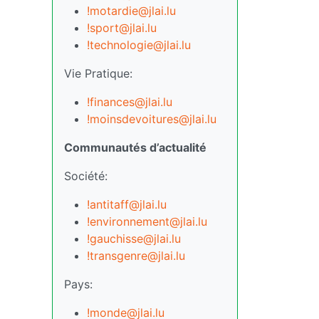
!motardie@jlai.lu
!sport@jlai.lu
!technologie@jlai.lu
Vie Pratique:
!finances@jlai.lu
!moinsdevoitures@jlai.lu
Communautés d’actualité
Société:
!antitaff@jlai.lu
!environnement@jlai.lu
!gauchisse@jlai.lu
!transgenre@jlai.lu
Pays:
!monde@jlai.lu