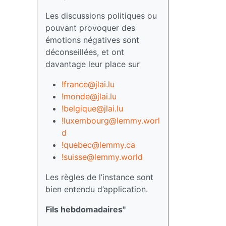
Les discussions politiques ou
pouvant provoquer des
émotions négatives sont
déconseillées, et ont
davantage leur place sur
!france@jlai.lu
!monde@jlai.lu
!belgique@jlai.lu
!luxembourg@lemmy.worl
d
!quebec@lemmy.ca
!suisse@lemmy.world
Les règles de l’instance sont
bien entendu d’application.
Fils hebdomadaires"