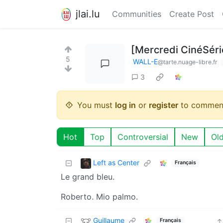
jlai.lu
Communities
Create Post
[Mercredi CinéSéri
5
WALL-E
@tarte.nuage-libre.fr
3
You must
log in
or
register
to commen
Hot
Top
Controversial
New
Ol
Left as Center
Français
Le grand bleu.
Roberto. Mio palmo.
Guillaume
Français