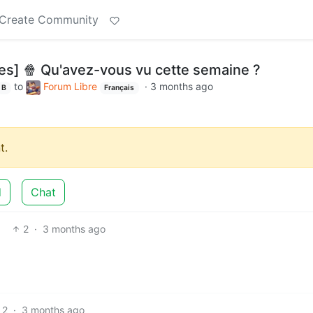
Create Community
es] 🍿 Qu'avez-vous vu cette semaine ?
to
Forum Libre
·
3 months ago
B
Français
t.
d
Chat
2
·
3 months ago
2
·
3 months ago