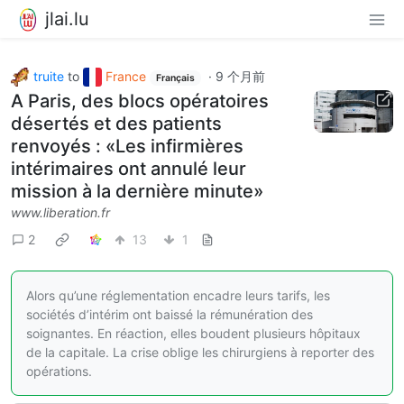
jlai.lu
truite
to
France
·
9 个月前
Français
A Paris, des blocs opératoires
désertés et des patients
renvoyés : «Les infirmières
intérimaires ont annulé leur
mission à la dernière minute»
www.liberation.fr
2
13
1
Alors qu’une réglementation encadre leurs tarifs, les
sociétés d’intérim ont baissé la rémunération des
soignantes. En réaction, elles boudent plusieurs hôpitaux
de la capitale. La crise oblige les chirurgiens à reporter des
opérations.