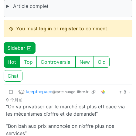
Article complet
You must
log in
or
register
to comment.
Sidebar
Hot
Top
Controversial
New
Old
Chat
keepthepace
8
·
@tarte.nuage-libre.fr
9 个月前
“On va privatiser car le marché est plus efficace via
les mécanismes d’offre et de demande!”
“Bon bah aux prix annoncés on n’offre plus nos
services”