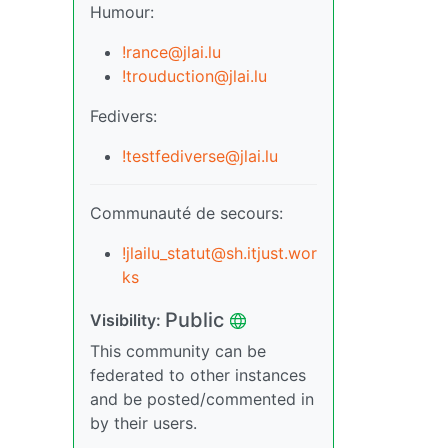
Humour:
!rance@jlai.lu
!trouduction@jlai.lu
Fedivers:
!testfediverse@jlai.lu
Communauté de secours:
!jlailu_statut@sh.itjust.wor
ks
Public
Visibility:
This community can be
federated to other instances
and be posted/commented in
by their users.