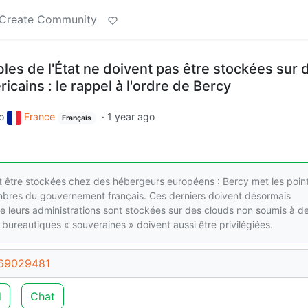
Create Community
es de l'État ne doivent pas être stockées sur 
ains : le rappel à l'ordre de Bercy
o
France
·
1 year ago
Français
 être stockées chez des hébergeurs européens : Bercy met les poin
membres du gouvernement français. Ces derniers doivent désormais
de leurs administrations sont stockées sur des clouds non soumis à d
ns bureautiques « souveraines » doivent aussi être privilégiées.
269029481
d
Chat