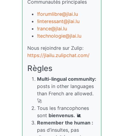
Communautés principales
!forumlibre@jlai.lu
!interessant@jlai.lu
!rance@jlai.lu
!technologie@jlai.lu
Nous rejoindre sur Zulip:
https://jlailu.zulipchat.com/
Règles
Multi-lingual community:
posts in other languages
than French are allowed.
🚀
Tous les francophones
sont
bienvenus.
🐌
Remember the human :
pas d’insultes, pas