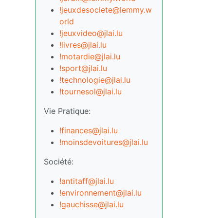
!jeuxdesociete@lemmy.w
orld
!jeuxvideo@jlai.lu
!livres@jlai.lu
!motardie@jlai.lu
!sport@jlai.lu
!technologie@jlai.lu
!tournesol@jlai.lu
Vie Pratique:
!finances@jlai.lu
!moinsdevoitures@jlai.lu
Société:
!antitaff@jlai.lu
!environnement@jlai.lu
!gauchisse@jlai.lu