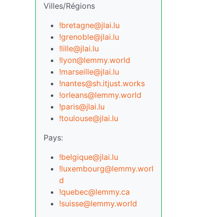
Villes/Régions
!bretagne@jlai.lu
!grenoble@jlai.lu
!lille@jlai.lu
!lyon@lemmy.world
!marseille@jlai.lu
!nantes@sh.itjust.works
!orleans@lemmy.world
!paris@jlai.lu
!toulouse@jlai.lu
Pays:
!belgique@jlai.lu
!luxembourg@lemmy.worl
d
!quebec@lemmy.ca
!suisse@lemmy.world