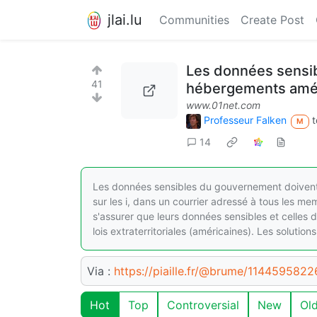
jlai.lu
Communities
Create Post
Les données sensibl
41
hébergements améric
www.01net.com
Professeur Falken
t
M
14
Les données sensibles du gouvernement doivent
sur les i, dans un courrier adressé à tous les 
s'assurer que leurs données sensibles et celles 
lois extraterritoriales (américaines). Les solutio
Via :
https://piaille.fr/@brume/114459582
Hot
Top
Controversial
New
Ol