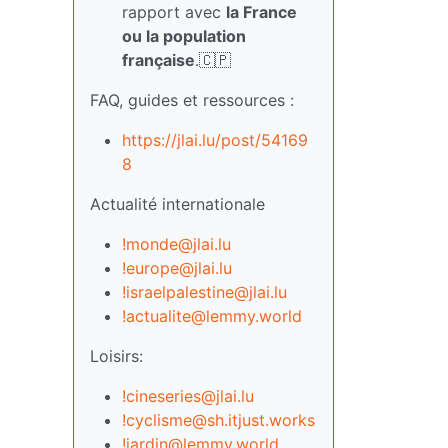
rapport avec
la France
ou la population
française
.🇨🇵
FAQ, guides et ressources :
https://jlai.lu/post/54169
8
Actualité internationale
!monde@jlai.lu
!europe@jlai.lu
!israelpalestine@jlai.lu
!actualite@lemmy.world
Loisirs:
!cineseries@jlai.lu
!cyclisme@sh.itjust.works
!jardin@lemmy.world