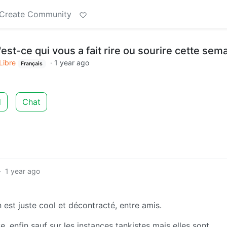
Create Community
est-ce qui vous a fait rire ou sourire cette sem
Libre
·
1 year ago
Français
d
Chat
·
1 year ago
n est juste cool et décontracté, entre amis.
, enfin sauf sur les instances tankistes mais elles sont