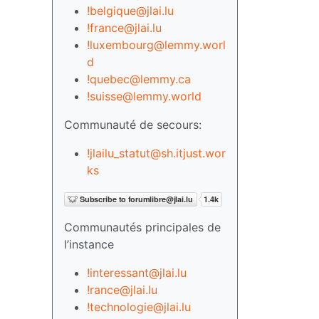
!belgique@jlai.lu
!france@jlai.lu
!luxembourg@lemmy.worl
d
!quebec@lemmy.ca
!suisse@lemmy.world
Communauté de secours:
!jlailu_statut@sh.itjust.wor
ks
Communautés principales de
l’instance
!interessant@jlai.lu
!rance@jlai.lu
!technologie@jlai.lu