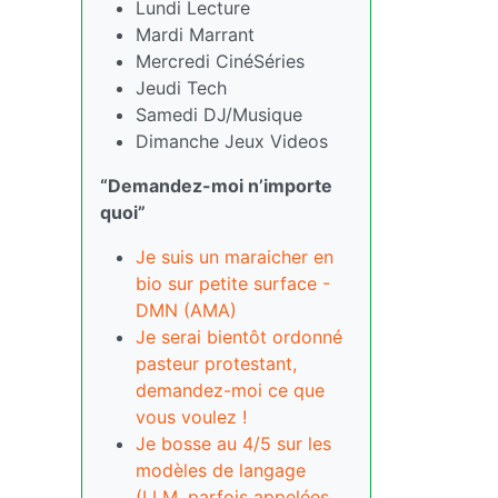
Lundi Lecture
Mardi Marrant
Mercredi CinéSéries
Jeudi Tech
Samedi DJ/Musique
Dimanche Jeux Videos
“Demandez-moi n’importe
quoi”
Je suis un maraicher en
bio sur petite surface -
DMN (AMA)
Je serai bientôt ordonné
pasteur protestant,
demandez-moi ce que
vous voulez !
Je bosse au 4/5 sur les
modèles de langage
(LLM, parfois appelées