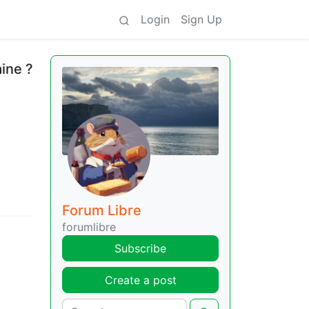
Login
Sign Up
aine ?
Forum Libre
forumlibre
Subscribe
Create a post