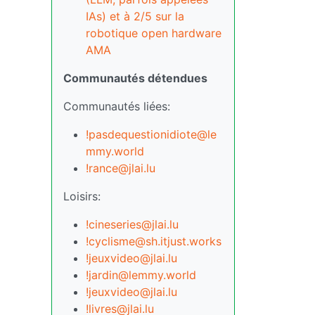
IAs) et à 2/5 sur la
robotique open hardware
AMA
Communautés détendues
Communautés liées:
!pasdequestionidiote@le
mmy.world
!rance@jlai.lu
Loisirs:
!cineseries@jlai.lu
!cyclisme@sh.itjust.works
!jeuxvideo@jlai.lu
!jardin@lemmy.world
!jeuxvideo@jlai.lu
!livres@jlai.lu