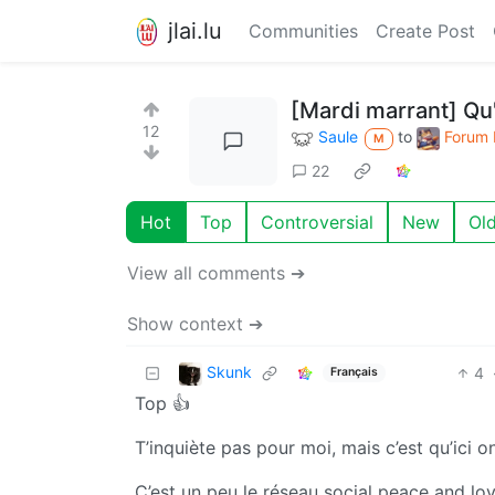
jlai.lu
Communities
Create Post
[Mardi marrant] Qu'
12
Saule
to
Forum 
M
22
Hot
Top
Controversial
New
Ol
View all comments ➔
Show context ➔
Skunk
4
Français
Top 👍
T’inquiète pas pour moi, mais c’est qu’ici o
C’est un peu le réseau social peace and love