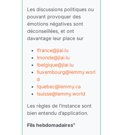
Les discussions politiques ou
pouvant provoquer des
émotions négatives sont
déconseillées, et ont
davantage leur place sur
!france@jlai.lu
!monde@jlai.lu
!belgique@jlai.lu
!luxembourg@lemmy.worl
d
!quebec@lemmy.ca
!suisse@lemmy.world
Les règles de l’instance sont
bien entendu d’application.
Fils hebdomadaires"