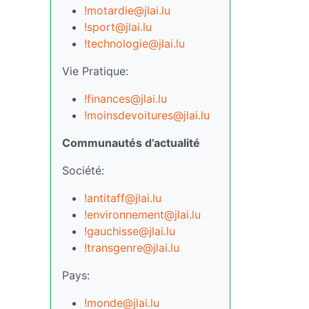
!motardie@jlai.lu
!sport@jlai.lu
!technologie@jlai.lu
Vie Pratique:
!finances@jlai.lu
!moinsdevoitures@jlai.lu
Communautés d’actualité
Société:
!antitaff@jlai.lu
!environnement@jlai.lu
!gauchisse@jlai.lu
!transgenre@jlai.lu
Pays:
!monde@jlai.lu