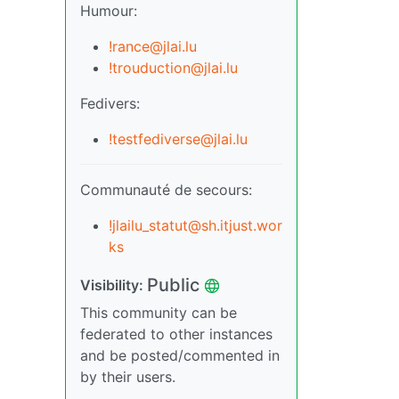
Humour:
!rance@jlai.lu
!trouduction@jlai.lu
Fedivers:
!testfediverse@jlai.lu
Communauté de secours:
!jlailu_statut@sh.itjust.wor
ks
Public
Visibility:
This community can be
federated to other instances
and be posted/commented in
by their users.