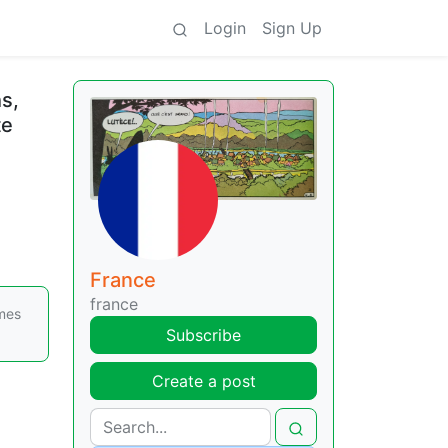
Login
Sign Up
s,
te
France
france
mmes
Subscribe
Create a post