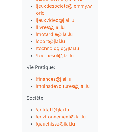
!jeuxdesociete@lemmy.w
orld
!jeuxvideo@jlai.lu
!livres@jlai.lu
!motardie@jlai.lu
!sport@jlai.lu
!technologie@jlai.lu
!tournesol@jlai.lu
Vie Pratique:
!finances@jlai.lu
!moinsdevoitures@jlai.lu
Société:
!antitaff@jlai.lu
!environnement@jlai.lu
!gauchisse@jlai.lu