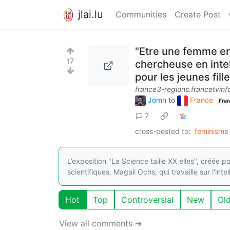
jlai.lu
Communities
Create Post
"Etre une femme en 
17
chercheuse en intel
pour les jeunes fill
france3-regions.francetvinfo
Jomn
to
France
Fran
7
cross-posted to:
feminisme
L’exposition "La Science taille XX elles", créé
scientifiques. Magali Ochs, qui travaille sur l'intel
Hot
Top
Controversial
New
Ol
View all comments ➔