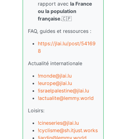
rapport avec
la France
ou la population
française
.🇨🇵
FAQ, guides et ressources :
https://jlai.lu/post/54169
8
Actualité internationale
!monde@jlai.lu
!europe@jlai.lu
!israelpalestine@jlai.lu
!actualite@lemmy.world
Loisirs:
!cineseries@jlai.lu
!cyclisme@sh.itjust.works
!jardin@lemmy.world