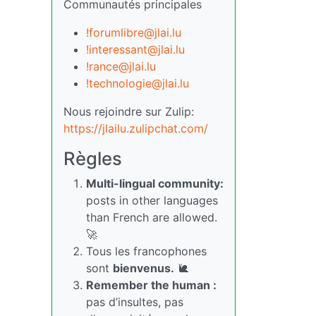
Communautés principales
!forumlibre@jlai.lu
!interessant@jlai.lu
!rance@jlai.lu
!technologie@jlai.lu
Nous rejoindre sur Zulip:
https://jlailu.zulipchat.com/
Règles
Multi-lingual community:
posts in other languages
than French are allowed.
🚀
Tous les francophones
sont
bienvenus.
🐌
Remember the human :
pas d’insultes, pas