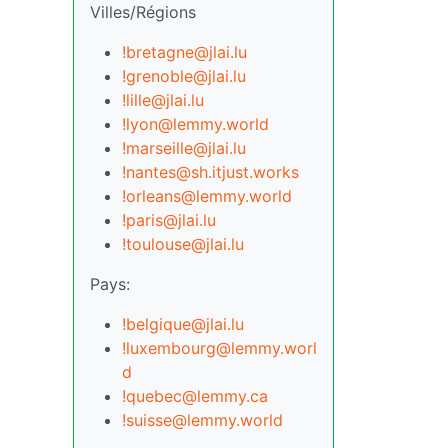
Villes/Régions
!bretagne@jlai.lu
!grenoble@jlai.lu
!lille@jlai.lu
!lyon@lemmy.world
!marseille@jlai.lu
!nantes@sh.itjust.works
!orleans@lemmy.world
!paris@jlai.lu
!toulouse@jlai.lu
Pays:
!belgique@jlai.lu
!luxembourg@lemmy.worl
d
!quebec@lemmy.ca
!suisse@lemmy.world