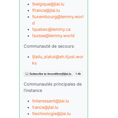
!belgique@jlai.lu
!france@jlai.lu
!luxembourg@lemmy.worl
d
!quebec@lemmy.ca
!suisse@lemmy.world
Communauté de secours:
!jlailu_statut@sh.itjust.wor
ks
Communautés principales de
l’instance
!interessant@jlai.lu
!rance@jlai.lu
!technologie@jlai.lu