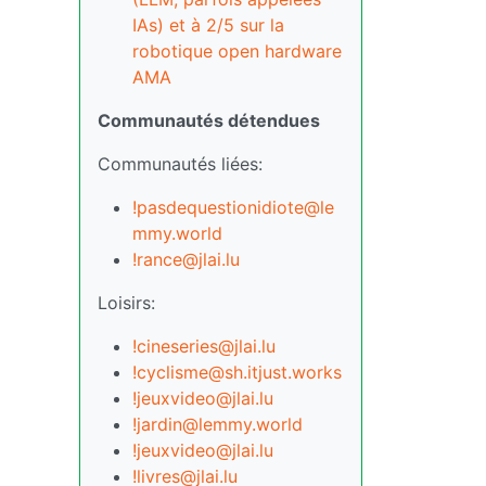
IAs) et à 2/5 sur la
robotique open hardware
AMA
Communautés détendues
Communautés liées:
!pasdequestionidiote@le
mmy.world
!rance@jlai.lu
Loisirs:
!cineseries@jlai.lu
!cyclisme@sh.itjust.works
!jeuxvideo@jlai.lu
!jardin@lemmy.world
!jeuxvideo@jlai.lu
!livres@jlai.lu