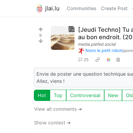
jlai.lu
Communities
Create Post
[Jeudi Techno] Tu 
9
au bon endroit. (2
media.piefed.social
Nono le petit robot
@piefe
25
Envie de poster une question technique sur
Allez, viens !
Hot
Top
Controversial
New
Ol
View all comments ➔
Show context ➔