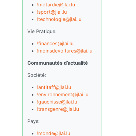
!motardie@jlai.lu
!sport@jlai.lu
!technologie@jlai.lu
Vie Pratique:
!finances@jlai.lu
!moinsdevoitures@jlai.lu
Communautés d’actualité
Société:
!antitaff@jlai.lu
!environnement@jlai.lu
!gauchisse@jlai.lu
!transgenre@jlai.lu
Pays:
!monde@jlai.lu