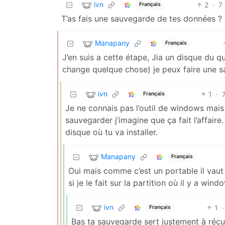
ivn
2
·
7
Français
T’as fais une sauvegarde de tes données ?
Manapany
Français
J’en suis a cette étape, Jia un disque du qui 
change quelque chose) je peux faire une s
ivn
1
·
Français
Je ne connais pas l’outil de windows mais
sauvegarder j’imagine que ça fait l’affair
disque où tu va installer.
Manapany
Français
Oui mais comme c’est un portable il vaut
si je le fait sur la partition où il y a win
ivn
1
·
Français
Bas ta sauvegarde sert justement à récu