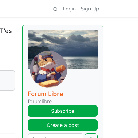
Login
Sign Up
T'es
Forum Libre
forumlibre
Subscribe
Create a post