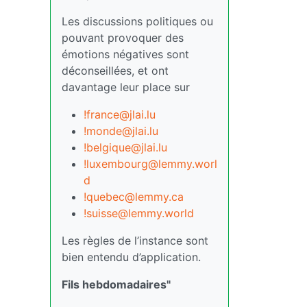
Les discussions politiques ou
pouvant provoquer des
émotions négatives sont
déconseillées, et ont
davantage leur place sur
!france@jlai.lu
!monde@jlai.lu
!belgique@jlai.lu
!luxembourg@lemmy.worl
d
!quebec@lemmy.ca
!suisse@lemmy.world
Les règles de l’instance sont
bien entendu d’application.
Fils hebdomadaires"