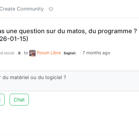
Create Community
as une question sur du matos, du programme ? 
026-01-15)
to
Forum Libre
·
7 months ago
d.social
B
English
 du matériel ou du logiciel ?
d
Chat