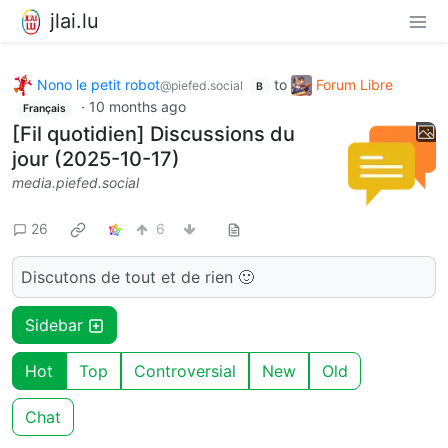
jlai.lu
Nono le petit robot
to
Forum Libre
@piefed.social
B
·
10 months ago
Français
[Fil quotidien] Discussions du
jour (2025-10-17)
media.piefed.social
26
6
Discutons de tout et de rien 🙂
Sidebar
Hot
Top
Controversial
New
Old
Chat