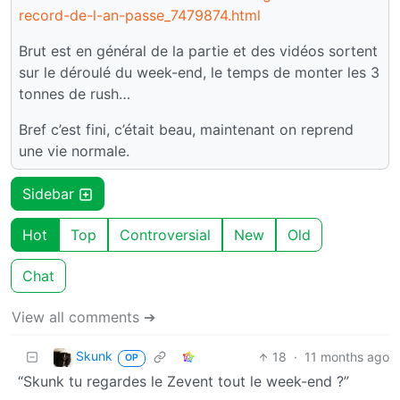
record-de-l-an-passe_7479874.html
Brut est en général de la partie et des vidéos sortent
sur le déroulé du week-end, le temps de monter les 3
tonnes de rush…
Bref c’est fini, c’était beau, maintenant on reprend
une vie normale.
Sidebar
Hot
Top
Controversial
New
Old
Chat
View all comments ➔
Skunk
18
·
11 months ago
OP
“Skunk tu regardes le Zevent tout le week-end ?”