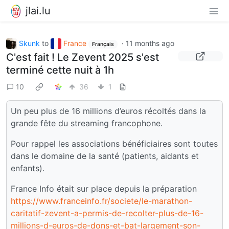
jlai.lu
Skunk
to
France
·
11 months ago
Français
C'est fait ! Le Zevent 2025 s'est
terminé cette nuit à 1h
10
36
1
Un peu plus de 16 millions d’euros récoltés dans la
grande fête du streaming francophone.
Pour rappel les associations bénéficiaires sont toutes
dans le domaine de la santé (patients, aidants et
enfants).
France Info était sur place depuis la préparation
https://www.franceinfo.fr/societe/le-marathon-
caritatif-zevent-a-permis-de-recolter-plus-de-16-
millions-d-euros-de-dons-et-bat-largement-son-